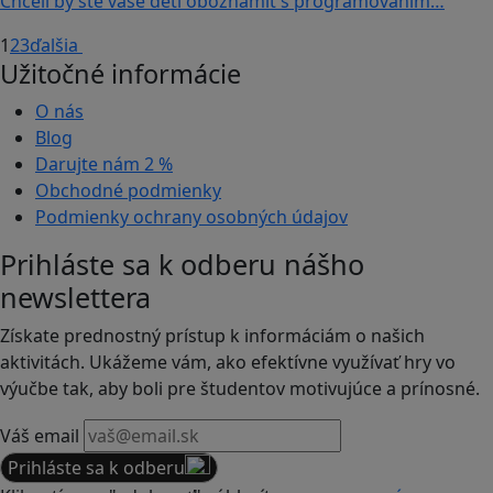
Chceli by ste vaše deti oboznámiť s programovaním…
1
2
3
ďalšia
Užitočné informácie
O nás
Blog
Darujte nám
2 %
Obchodné podmienky
Podmienky ochrany osobných údajov
Prihláste sa k odberu nášho
newslettera
Získate prednostný prístup k informáciám o našich
aktivitách. Ukážeme vám, ako efektívne využívať hry vo
výučbe tak, aby boli pre študentov motivujúce a prínosné.
Váš email
Prihláste sa k odberu