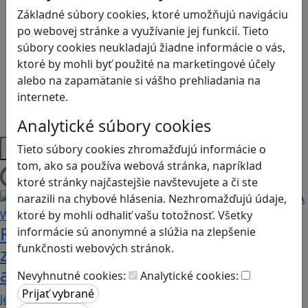
Kyberšikana
Základné súbory cookies, ktoré umožňujú navigáciu
Logické myslenie
po webovej stránke a využívanie jej funkcií. Tieto
Ľudské práva a tolerancia
súbory cookies neukladajú žiadne informácie o vás,
Motorika a koncentrácia
ktoré by mohli byť použité na marketingové účely
Programovanie/Technika
alebo na zapamätanie si vášho prehliadania na
Sociálne zručnosti a kooperácia
internete.
Strategické myslenie
Zdravie a pohyb
Analytické súbory cookies
Platformy
Tieto súbory cookies zhromažďujú informácie o
tom, ako sa používa webová stránka, napríklad
Načítam blogy
ktoré stránky najčastejšie navštevujete a či ste
narazili na chybové hlásenia. Nezhromažďujú údaje,
ktoré by mohli odhaliť vašu totožnosť. Všetky
Fotografujte zvieratká, aby ste
informácie sú anonymné a slúžia na zlepšenie
funkčnosti webových stránok.
zachránili ostrov v Alba: A Wildlife
adventure
Nevyhnutné cookies:
Analytické cookies:
Jednoduchá hra, vhodná pre kohokoľvek z rodiny,…