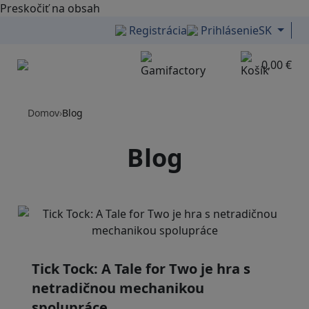
Preskočiť na obsah
Registrácia
Prihlásenie
SK
0,00 €
Menu
Domov
›
Blog
Blog
Tick Tock: A Tale for Tw‪o je hra s
netradičnou mechanikou
spolupráce