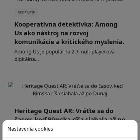
RECENZIE
Kooperatívna detektívka: Among
Us ako nástroj na rozvoj
komunikácie a kritického myslenia.
Among Us je populárna 2D multiplayerová
digitálna…
Heritage Quest AR: Vráťte sa do
časov, keď Rímska ríša siahala až po
Dunaj
Nastavenia cookies
Heritage Quest AR je mobilná hra, ktorá