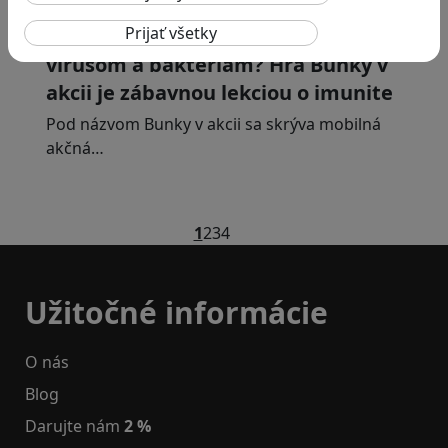
Ako biele krvinky bojujú proti
vírusom a baktériám? Hra Bunky v
akcii je zábavnou lekciou o imunite
Pod názvom Bunky v akcii sa skrýva mobilná
akčná…
1
2
3
4
Užitočné informácie
O nás
Blog
Darujte nám
2 %