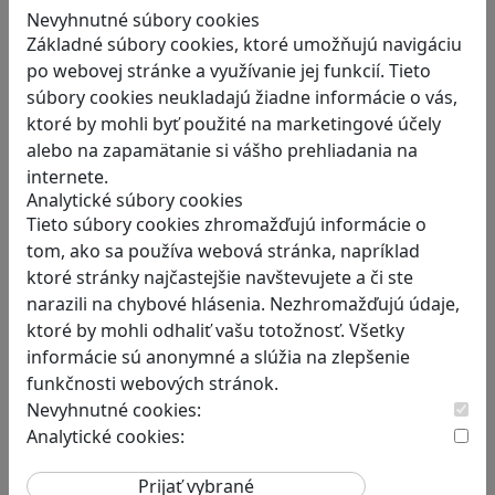
Nevyhnutné súbory cookies
ponúka…
Základné súbory cookies, ktoré umožňujú navigáciu
po webovej stránke a využívanie jej funkcií. Tieto
súbory cookies neukladajú žiadne informácie o vás,
ktoré by mohli byť použité na marketingové účely
alebo na zapamätanie si vášho prehliadania na
internete.
Analytické súbory cookies
Dobrodružstvá Mimi a Lízy vo
Tieto súbory cookies zhromažďujú informácie o
videohre? Dvojica neoddeliteľných
tom, ako sa používa webová stránka, napríklad
kamarátok už aj ako herné postavy
ktoré stránky najčastejšie navštevujete a či ste
Značku Mimi a Líza by sme mohli označiť priam
narazili na chybové hlásenia. Nezhromažďujú údaje,
za…
ktoré by mohli odhaliť vašu totožnosť. Všetky
informácie sú anonymné a slúžia na zlepšenie
funkčnosti webových stránok.
Nevyhnutné cookies:
Analytické cookies: