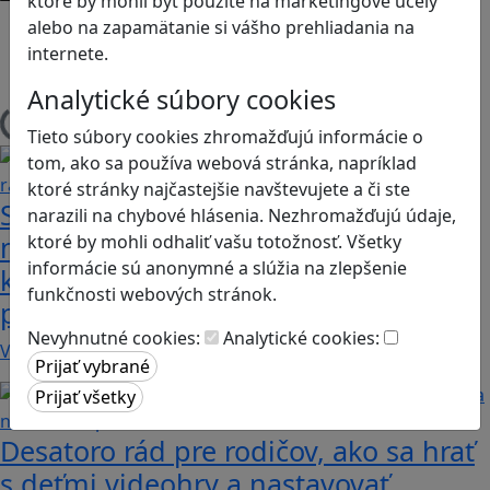
ktoré by mohli byť použité na marketingové účely
Android
alebo na zapamätanie si vášho prehliadania na
Herná konzola
internete.
Stolové, kartové
Analytické súbory cookies
Načítam blogy
Tieto súbory cookies zhromažďujú informácie o
tom, ako sa používa webová stránka, napríklad
ktoré stránky najčastejšie navštevujete a či ste
Sú vaše deti na Discorde? Objavte
narazili na chybové hlásenia. Nezhromažďujú údaje,
niekoľko užitočných rád a funkcií,
ktoré by mohli odhaliť vašu totožnosť. Všetky
informácie sú anonymné a slúžia na zlepšenie
ktoré pomôžu k bezpečnému
funkčnosti webových stránok.
používaniu
Nevyhnutné cookies:
Analytické cookies:
V januári tohto roku dosiahla platforma približne…
Desatoro rád pre rodičov, ako sa hrať
s deťmi videohry a nastavovať