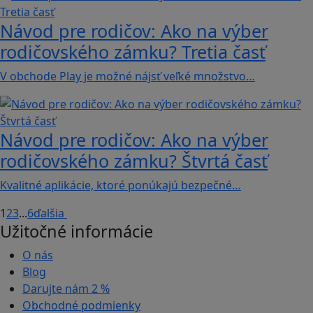
Návod pre rodičov: Ako na výber
rodičovského zámku? Tretia časť
V obchode Play je možné nájsť veľké množstvo…
Návod pre rodičov: Ako na výber
rodičovského zámku? Štvrtá časť
Kvalitné aplikácie, ktoré ponúkajú bezpečné…
1
2
3
...
6
ďalšia
Užitočné informácie
O nás
Blog
Darujte nám
2 %
Obchodné podmienky