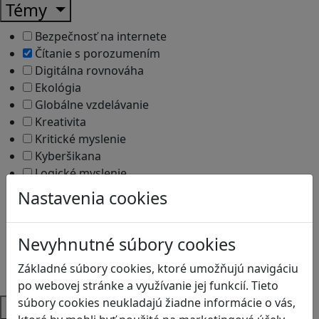
Témy
Bezpečnosť na internete
Čítanie s porozumením
Digitálna rovnováha
Ekológia
Globálne vzdelávanie
Kreativita
Kritické myslenie
Kyberšikana
Logické myslenie
Ľudské práva a tolerancia
Nastavenia cookies
Motorika a koncentrácia
Programovanie/Technika
Nevyhnutné súbory cookies
Sociálne zručnosti a kooperácia
Strategické myslenie
Základné súbory cookies, ktoré umožňujú navigáciu
Zdravie a pohyb
po webovej stránke a využívanie jej funkcií. Tieto
súbory cookies neukladajú žiadne informácie o vás,
Platformy