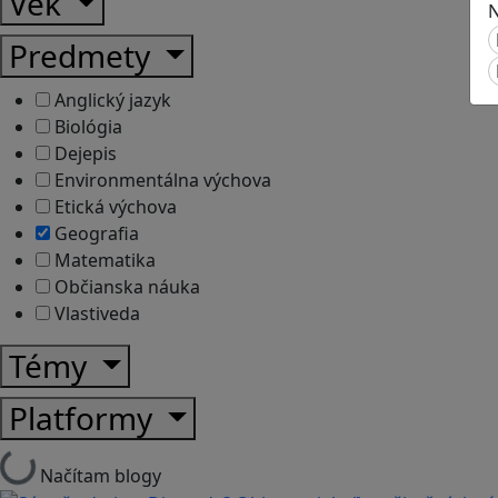
Vek
N
Predmety
Anglický jazyk
Biológia
Dejepis
Environmentálna výchova
Etická výchova
Geografia
Matematika
Občianska náuka
Vlastiveda
Témy
Platformy
Načítam blogy