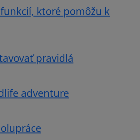
 funkcií, ktoré pomôžu k
tavovať pravidlá
ldlife adventure
polupráce