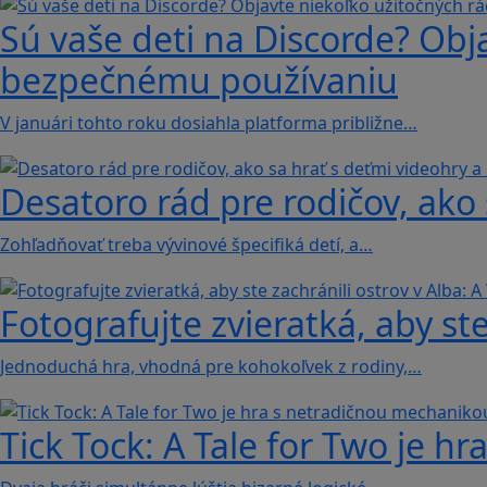
Sú vaše deti na Discorde? Obj
bezpečnému používaniu
V januári tohto roku dosiahla platforma približne…
Desatoro rád pre rodičov, ako 
Zohľadňovať treba vývinové špecifiká detí, a…
Fotografujte zvieratká, aby ste
Jednoduchá hra, vhodná pre kohokoľvek z rodiny,…
Tick Tock: A Tale for Tw‪o je 