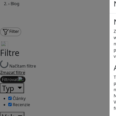
›
Blog
Z
Filter
w
n
p
Filtre
v
Načítam filtre
Zmazať filtre
T
Filtrovať
p
Typ
n
N
Články
V
Recenzie
f