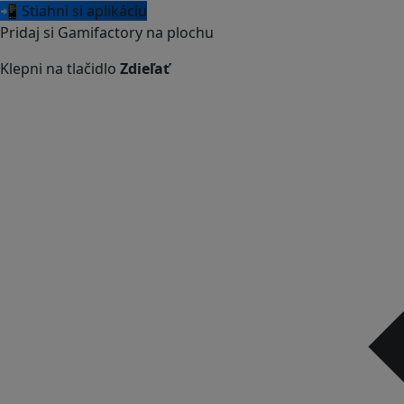
📲 Stiahni si aplikáciu
Pridaj si Gamifactory na plochu
Klepni na tlačidlo
Zdieľať