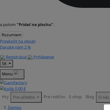
a potom
"Pridať na plochu"
.
Rozumiem
Preskočiť na obsah
Darujte nám
2 %
Registrácia
Prihlásenie
SK
Menu
0,00 €
Hry
Pre rodičov
E-shop
Blog
Pre učiteľov
O ná
Domov