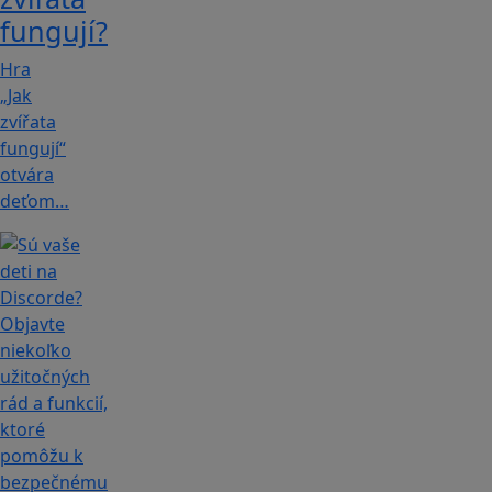
fungují?
Hra
„Jak
zvířata
fungují“
otvára
deťom…