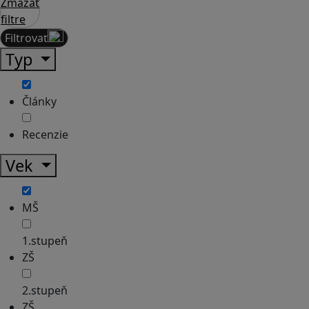
Zmazať
filtre
Filtrovať
Typ
Články
Recenzie
Vek
MŠ
1.stupeň
ZŠ
2.stupeň
ZŠ