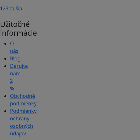
1
2
3
ďalšia
Užitočné
informácie
O
nás
Blog
Darujte
nám
2
%
Obchodné
podmienky
Podmienky
ochrany
osobných
údajov