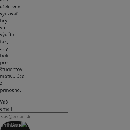
efektívne
využívať
hry
vo
výučbe
tak,
aby
boli
pre
študentov
motivujúce
a
prínosné.
Váš
email
Prihláste