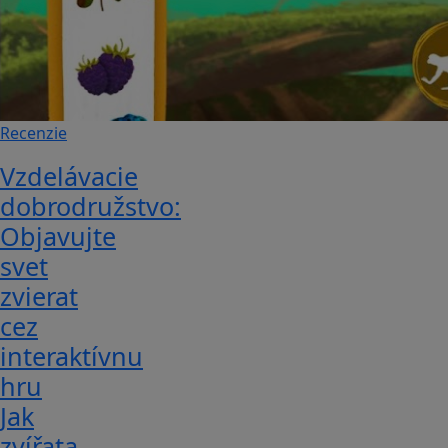
Recenzie
Vzdelávacie
dobrodružstvo:
Objavujte
svet
zvierat
cez
interaktívnu
hru
Jak
zvířata