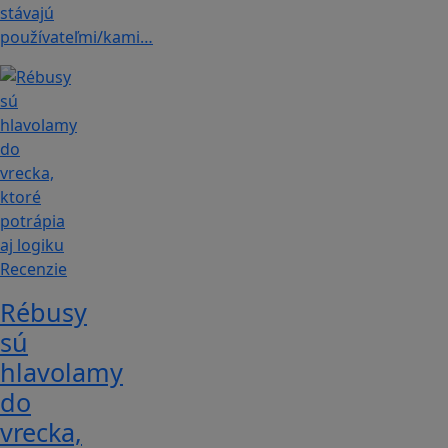
stávajú
používateľmi/kami…
Recenzie
Rébusy
sú
hlavolamy
do
vrecka,