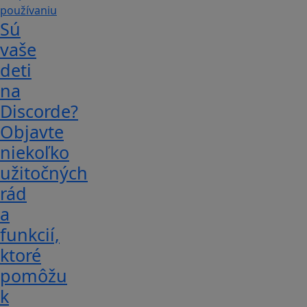
Sú
vaše
deti
na
Discorde?
Objavte
niekoľko
užitočných
rád
a
funkcií,
ktoré
pomôžu
k