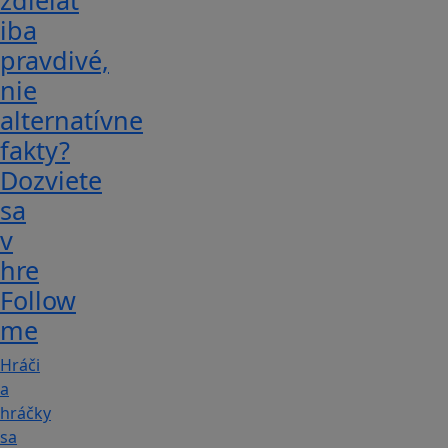
zdieľať
iba
pravdivé,
nie
alternatívne
fakty?
Dozviete
sa
v
hre
Follow
me
Hráči
a
hráčky
sa