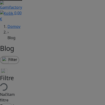
0,00
€
Domov
›
Blog
Blog
Filter
Filtre
Načítam
filtre