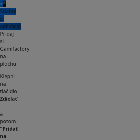
📲
Stiahni
si
aplikáciu
Pridaj
si
Gamifactory
na
plochu
Klepni
na
tlačidlo
Zdieľať
a
potom
"Pridať
na