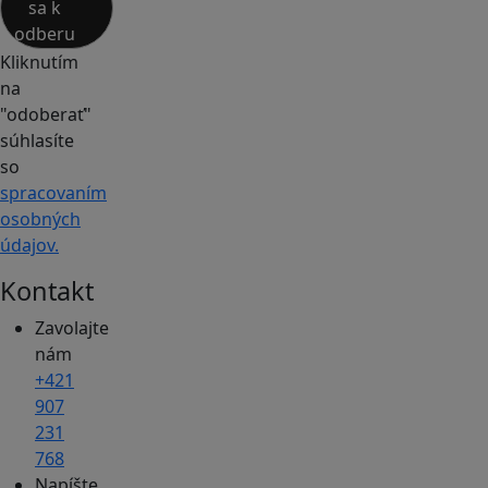
sa k
odberu
Kliknutím
na
"odoberať"
súhlasíte
so
spracovaním
osobných
údajov.
Kontakt
Zavolajte
nám
+421
907
231
768
Napíšte