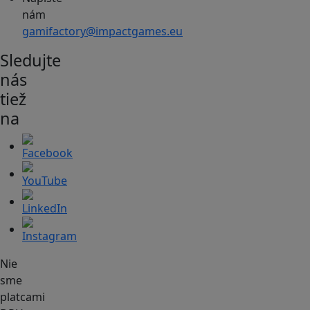
nám
gamifactory@impactgames.eu
Sledujte
nás
tiež
na
Nie
sme
platcami