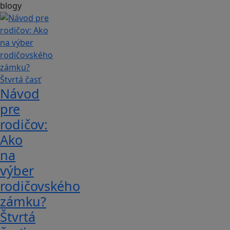
blogy
Návod
pre
rodičov:
Ako
na
výber
rodičovského
zámku?
Štvrtá