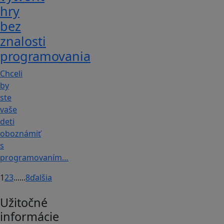
hry
bez
znalosti
programovania
Chceli
by
ste
vaše
deti
oboznámiť
s
programovaním…
1
2
3
...
...
8
ďalšia
Užitočné
informácie