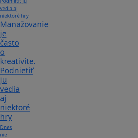
Manažovanie
je
často
o
kreativite.
Podnietiť
ju
vedia
aj
niektoré
hry
Dnes
nie