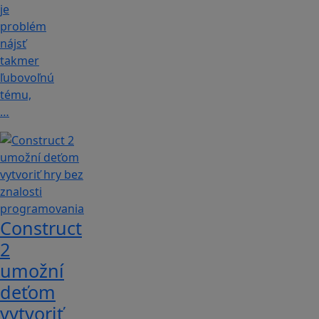
je
problém
nájsť
takmer
ľubovoľnú
tému,
…
Construct
2
umožní
deťom
vytvoriť