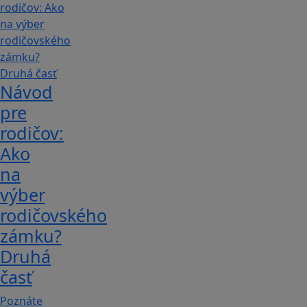
Návod
pre
rodičov:
Ako
na
výber
rodičovského
zámku?
Druhá
časť
Poznáte