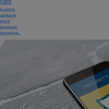
časť
Kvalitné
aplikácie,
ktoré
ponúkajú
bezpečné…