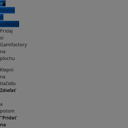
📲
Stiahni
si
aplikáciu
Pridaj
si
Gamifactory
na
plochu
Klepni
na
tlačidlo
Zdieľať
a
potom
"Pridať
na