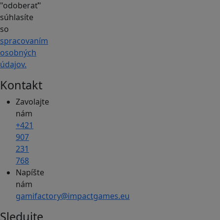
"odoberať"
súhlasíte
so
spracovaním
osobných
údajov.
Kontakt
Zavolajte
nám
+421
907
231
768
Napíšte
nám
gamifactory@impactgames.eu
Sledujte