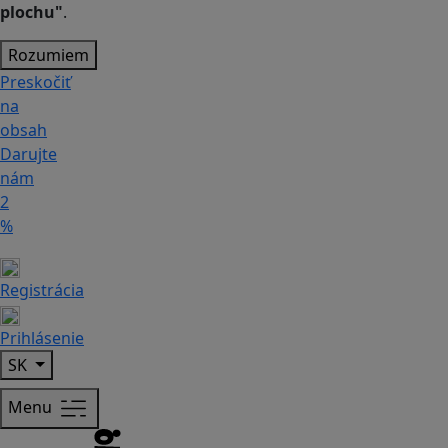
plochu"
.
Rozumiem
Preskočiť
na
obsah
Darujte
nám
2
%
Registrácia
Prihlásenie
SK
Menu