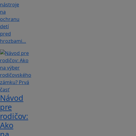
nástroje
na
ochranu
detí
pred
hrozbami…
Návod
pre
rodičov:
Ako
na