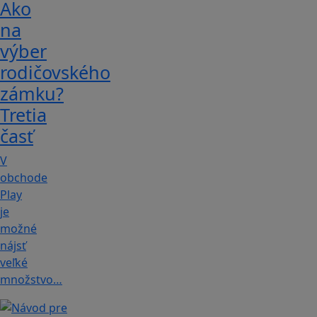
Ako
na
výber
rodičovského
zámku?
Tretia
časť
V
obchode
Play
je
možné
nájsť
veľké
množstvo…