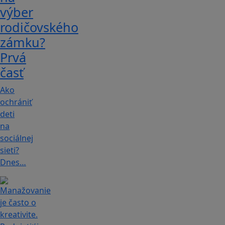
výber
rodičovského
zámku?
Prvá
časť
Ako
ochrániť
deti
na
sociálnej
sieti?
Dnes…