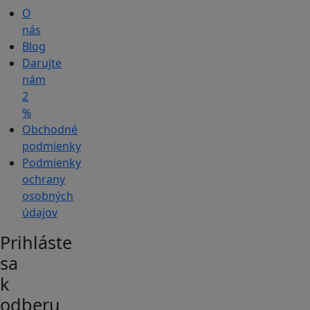
O
nás
Blog
Darujte
nám
2
%
Obchodné
podmienky
Podmienky
ochrany
osobných
údajov
Prihláste
sa
k
odberu