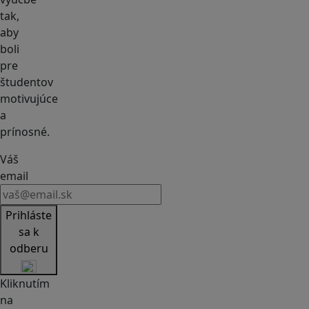
tak,
aby
boli
pre
študentov
motivujúce
a
prínosné.
Váš
email
Prihláste
sa k
odberu
Kliknutím
na