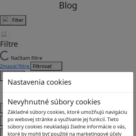
Blog
Filter
Filtre
Načítam filtre
Zmazať filtre
Filtrovať
Typ
Nastavenia cookies
Články
Recenzie
Nevyhnutné súbory cookies
Vek
Základné súbory cookies, ktoré umožňujú navigáciu
Predmety
po webovej stránke a využívanie jej funkcií. Tieto
súbory cookies neukladajú žiadne informácie o vás,
Témy
ktoré by mohli byť použité na marketingové účely