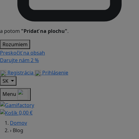
a potom
"Pridať na plochu"
.
Rozumiem
Preskočiť na obsah
Darujte nám
2 %
Registrácia
Prihlásenie
SK
Menu
0,00 €
Domov
›
Blog