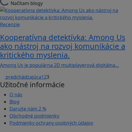
Načítam blogy
Recenzie
Kooperatívna detektívka: Among Us
ako nástroj na rozvoj komunikácie a
kritického myslenia.
Among Us je populárna 2D multiplayerová digitálna…
predchádzajúca
1
2
3
Užitočné informácie
O nás
Blog
Darujte nám
2 %
Obchodné podmienky
Podmienky ochrany osobných údajov