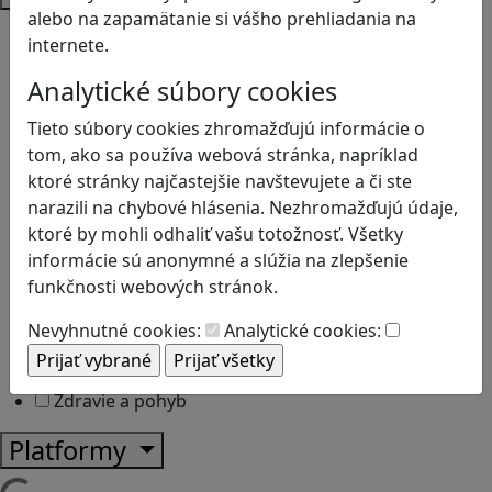
alebo na zapamätanie si vášho prehliadania na
Bezpečnosť na internete
internete.
Čítanie s porozumením
Digitálna rovnováha
Analytické súbory cookies
Ekológia
Tieto súbory cookies zhromažďujú informácie o
Globálne vzdelávanie
tom, ako sa používa webová stránka, napríklad
Kreativita
ktoré stránky najčastejšie navštevujete a či ste
Kritické myslenie
narazili na chybové hlásenia. Nezhromažďujú údaje,
Kyberšikana
ktoré by mohli odhaliť vašu totožnosť. Všetky
Logické myslenie
informácie sú anonymné a slúžia na zlepšenie
Ľudské práva a tolerancia
funkčnosti webových stránok.
Motorika a koncentrácia
Programovanie/Technika
Nevyhnutné cookies:
Analytické cookies:
Sociálne zručnosti a kooperácia
Strategické myslenie
Zdravie a pohyb
Platformy