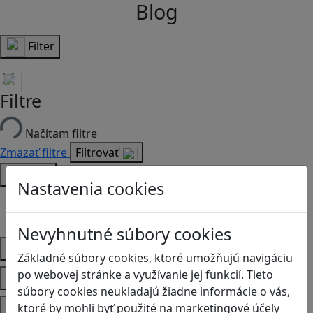
Blog
Filter
Filtre
Načítam filtre
Zmazať filtre
Filtrovať
Typ
Nastavenia cookies
Články
Recenzie
Nevyhnutné súbory cookies
Vek
Základné súbory cookies, ktoré umožňujú navigáciu
Predmety
po webovej stránke a využívanie jej funkcií. Tieto
súbory cookies neukladajú žiadne informácie o vás,
Témy
ktoré by mohli byť použité na marketingové účely