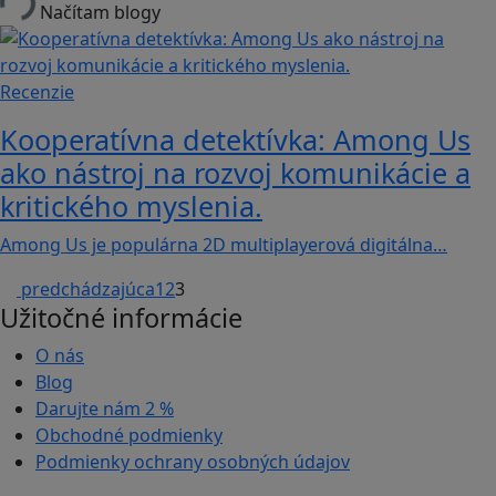
Načítam blogy
Recenzie
Kooperatívna detektívka: Among Us
ako nástroj na rozvoj komunikácie a
kritického myslenia.
Among Us je populárna 2D multiplayerová digitálna…
predchádzajúca
1
2
3
Užitočné informácie
O nás
Blog
Darujte nám
2 %
Obchodné podmienky
Podmienky ochrany osobných údajov