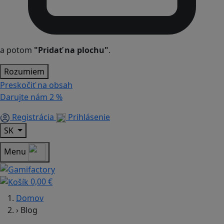
a potom
"Pridať na plochu"
.
Rozumiem
Preskočiť na obsah
Darujte nám
2 %
Registrácia
Prihlásenie
SK
Menu
0,00 €
Domov
›
Blog