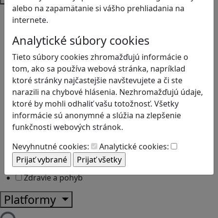
alebo na zapamätanie si vášho prehliadania na
Bezpečnosť na internete
internete.
Čítanie s porozumením
Digitálna rovnováha
Analytické súbory cookies
Ekológia
Tieto súbory cookies zhromažďujú informácie o
Globálne vzdelávanie
tom, ako sa používa webová stránka, napríklad
Kreativita
ktoré stránky najčastejšie navštevujete a či ste
Kritické myslenie
narazili na chybové hlásenia. Nezhromažďujú údaje,
Kyberšikana
ktoré by mohli odhaliť vašu totožnosť. Všetky
Logické myslenie
informácie sú anonymné a slúžia na zlepšenie
Ľudské práva a tolerancia
funkčnosti webových stránok.
Motorika a koncentrácia
Programovanie/Technika
Nevyhnutné cookies:
Analytické cookies:
Sociálne zručnosti a kooperácia
Strategické myslenie
Zdravie a pohyb
Platformy