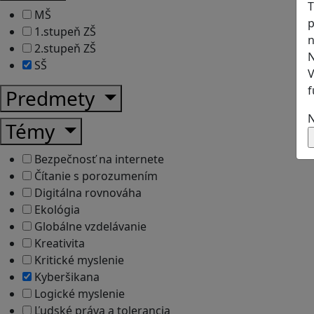
T
MŠ
p
1.stupeň ZŠ
n
2.stupeň ZŠ
N
SŠ
V
f
Predmety
N
Témy
Bezpečnosť na internete
Čítanie s porozumením
Digitálna rovnováha
Ekológia
Globálne vzdelávanie
Kreativita
Kritické myslenie
Kyberšikana
Logické myslenie
Ľudské práva a tolerancia