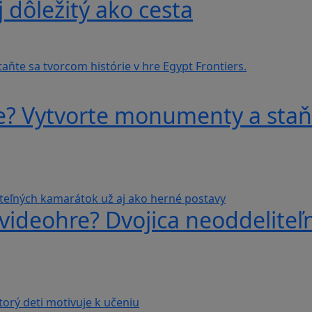
j dôležitý ako cesta
e? Vytvorte monumenty a staňt
videohre? Dvojica neoddeliteľ