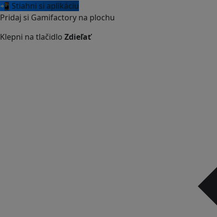
📲 Stiahni si aplikáciu
Pridaj si Gamifactory na plochu
Klepni na tlačidlo
Zdieľať