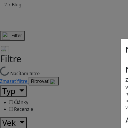
›
Blog
Filter
Filtre
Načítam filtre
Z
Zmazať filtre
Filtrovať
w
Typ
n
p
Články
v
Recenzie
Vek