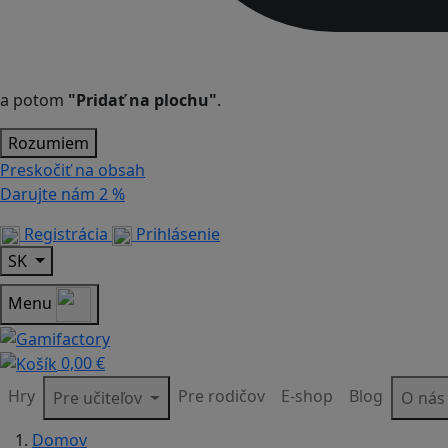
a potom
"Pridať na plochu"
.
Rozumiem
Preskočiť na obsah
Darujte nám
2 %
Registrácia
Prihlásenie
SK
Menu
0,00 €
Hry
Pre rodičov
E-shop
Blog
Pre učiteľov
O ná
Domov