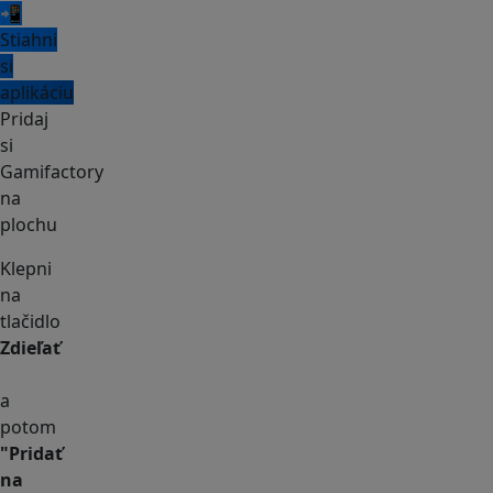
📲
Stiahni
si
aplikáciu
Pridaj
si
Gamifactory
na
plochu
Klepni
na
tlačidlo
Zdieľať
a
potom
"Pridať
na