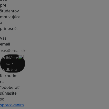
pre
študentov
motivujúce
a
prínosné.
Váš
email
Prihláste
sa k
odberu
Kliknutím
na
"odoberať"
súhlasíte
so
spracovaním