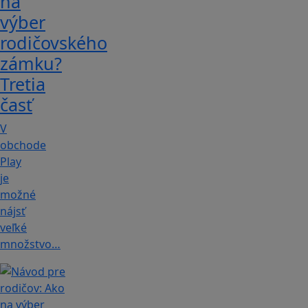
na
výber
rodičovského
zámku?
Tretia
časť
V
obchode
Play
je
možné
nájsť
veľké
množstvo…