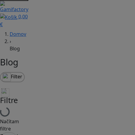
0,00
€
Domov
›
Blog
Blog
Filter
Filtre
Načítam
filtre