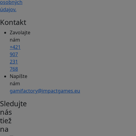
osobných
údajov.
Kontakt
Zavolajte
nám
+421
907
231
768
Napíšte
nám
gamifactory@impactgames.eu
Sledujte
nás
tiež
na