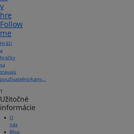
v
hre
Follow
me
Hráči
a
hráčky
sa
stávajú
používateľmi/kami…
1
Užitočné
informácie
O
nás
Blog