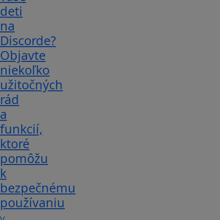
deti
na
Discorde?
Objavte
niekoľko
užitočných
rád
a
funkcií,
ktoré
pomôžu
k
bezpečnému
používaniu
V