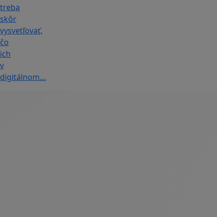
treba
skôr
vysvetľovať,
čo
ich
v
digitálnom…