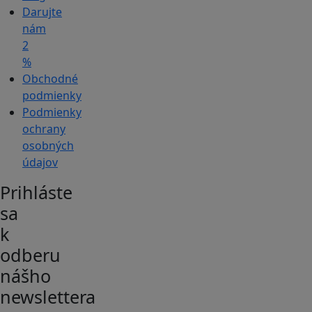
Darujte
nám
2
%
Obchodné
podmienky
Podmienky
ochrany
osobných
údajov
Prihláste
sa
k
odberu
nášho
newslettera