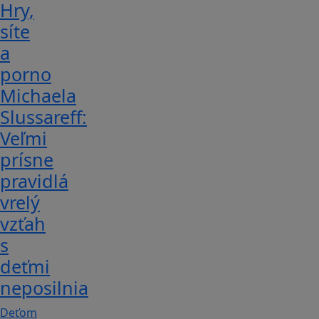
Hry,
síte
a
porno
Michaela
Slussareff:
Veľmi
prísne
pravidlá
vrelý
vzťah
s
deťmi
neposilnia
Deťom