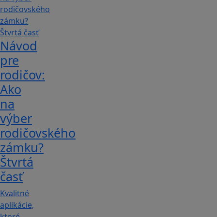
Návod
pre
rodičov:
Ako
na
výber
rodičovského
zámku?
Štvrtá
časť
Kvalitné
aplikácie,
ktoré