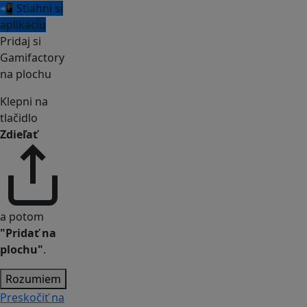
📲 Stiahni si
aplikáciu
Pridaj si
Gamifactory
na plochu
Klepni na
tlačidlo
Zdieľať
a potom
"Pridať na
plochu"
.
Rozumiem
Preskočiť na