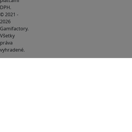
platcami
DPH.
© 2021 -
2026
Gamifactory.
Všetky
práva
vyhradené.