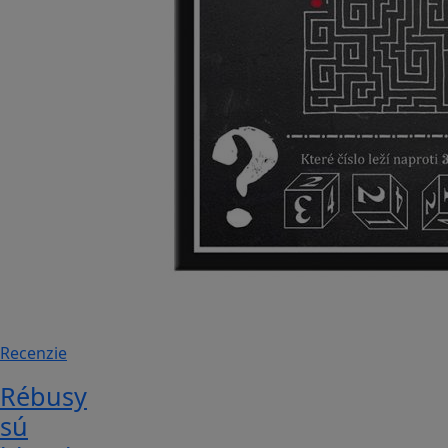
Recenzie
Rébusy
sú