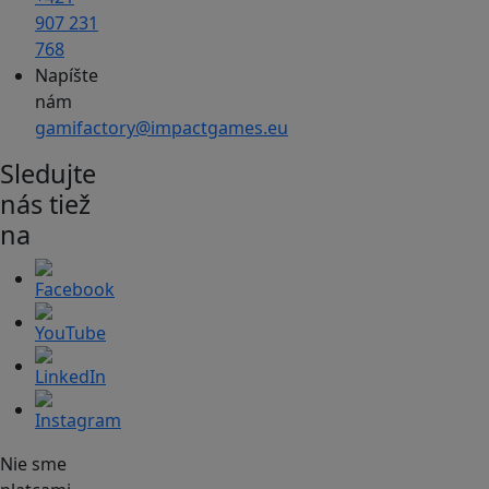
907 231
768
Napíšte
nám
gamifactory@impactgames.eu
Sledujte
nás tiež
na
Nie sme