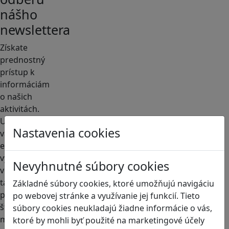
nášho
newslettera
Získate
prednostný
prístup k
informáciám
o našich
aktivitách.
Ukážeme
Nastavenia cookies
vám, ako
efektívne
využívať hry
Nevyhnutné súbory cookies
vo výučbe
tak, aby boli
Základné súbory cookies, ktoré umožňujú navigáciu
pre
po webovej stránke a využívanie jej funkcií. Tieto
študentov
súbory cookies neukladajú žiadne informácie o vás,
motivujúce
ktoré by mohli byť použité na marketingové účely