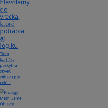
hlavolamy
do
vrecka,
ktoré
potrápia
aj
logiku
Tieto
kartičky
poskytnú
skvelú
zábavu pre
celú…