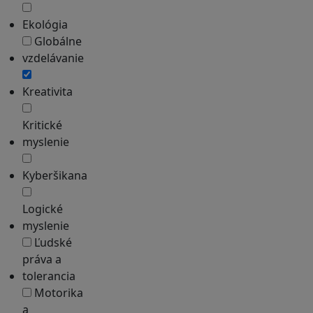
Ekológia
Globálne
vzdelávanie
Kreativita
Kritické
myslenie
Kyberšikana
Logické
myslenie
Ľudské
práva a
tolerancia
Motorika
a