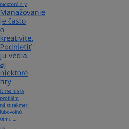
Manažovanie
je často
o
kreativite.
Podnietiť
ju vedia
aj
niektoré
hry
Dnes nie je
problém
nájsť takmer
ľubovoľnú
tému,…