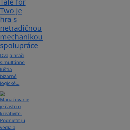
Tale for
Tw‪o je
hra s
netradičnou
mechanikou
spolupráce
Dvaja hráči
simultánne
lúštia
bizarné
logické…