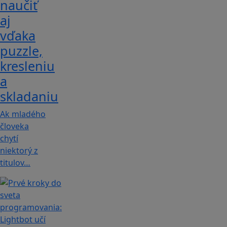
naučiť
aj
vďaka
puzzle,
kresleniu
a
skladaniu
Ak mladého
človeka
chytí
niektorý z
titulov…