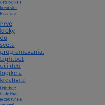
Recenzie
Prvé
kroky
do
sveta
programovania:
Lightbot
učí deti
logike a
kreativite
Lightbot:
Code Hour
je zábavná a
zároveň…