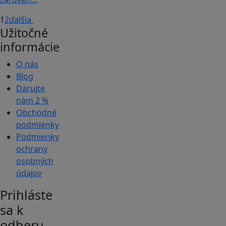
1
2
ďalšia
Užitočné
informácie
O nás
Blog
Darujte
nám
2 %
Obchodné
podmienky
Podmienky
ochrany
osobných
údajov
Prihláste
sa k
odberu