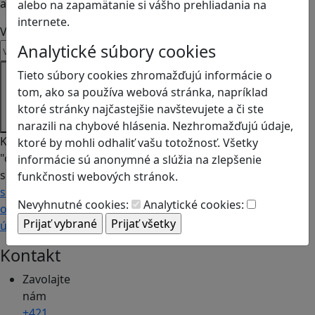
a prínosné.
alebo na zapamätanie si vášho prehliadania na
internete.
Váš email
Analytické súbory cookies
Prihláste
Tieto súbory cookies zhromažďujú informácie o
sa k
tom, ako sa používa webová stránka, napríklad
odberu
ktoré stránky najčastejšie navštevujete a či ste
narazili na chybové hlásenia. Nezhromažďujú údaje,
Kliknutím na
ktoré by mohli odhaliť vašu totožnosť. Všetky
"odoberať"
informácie sú anonymné a slúžia na zlepšenie
súhlasíte so
funkčnosti webových stránok.
spracovaním
Nevyhnutné cookies:
Analytické cookies:
osobných
údajov.
Kontakt
Zavolajte
nám
+421