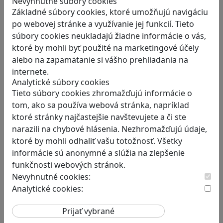
Nevyhnutné súbory cookies
Smushi Come Home je roztomilá a relaxačná…
Základné súbory cookies, ktoré umožňujú navigáciu
po webovej stránke a využívanie jej funkcií. Tieto
súbory cookies neukladajú žiadne informácie o vás,
ktoré by mohli byť použité na marketingové účely
alebo na zapamätanie si vášho prehliadania na
internete.
Analytické súbory cookies
RECENZIE
Tieto súbory cookies zhromažďujú informácie o
Rébusy sú hlavolamy do vrecka,
tom, ako sa používa webová stránka, napríklad
ktoré potrápia aj logiku
ktoré stránky najčastejšie navštevujete a či ste
narazili na chybové hlásenia. Nezhromažďujú údaje,
Tieto kartičky poskytnú skvelú zábavu pre
ktoré by mohli odhaliť vašu totožnosť. Všetky
celú…
informácie sú anonymné a slúžia na zlepšenie
funkčnosti webových stránok.
Nevyhnutné cookies:
Analytické cookies:
RECENZIE