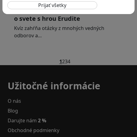
Otestujete a rozšírte svoje znalosti
o svete s hrou Erudite
Kvíz zahŕňa otázky z mnohých vedných
odborov a…
1
2
3
4
Užitočné informácie
O nás
Blog
Darujte nám
2 %
Obchodné podmienky