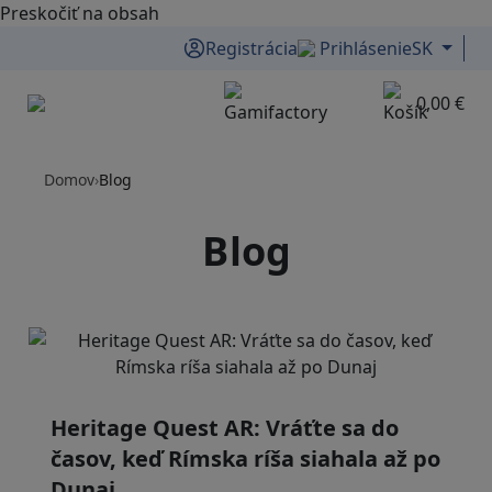
Preskočiť na obsah
Registrácia
Prihlásenie
SK
0,00 €
Menu
Domov
›
Blog
Blog
Heritage Quest AR: Vráťte sa do
časov, keď Rímska ríša siahala až po
Dunaj