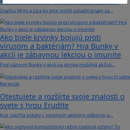
kamarátok už aj ako herné postavy
Značku Mimi a Líza by sme mohli označiť priam za…
Ako biele krvinky bojujú proti
vírusom a baktériám? Hra Bunky v
akcii je zábavnou lekciou o imunite
Pod názvom Bunky v akcii sa skrýva mobilná akčná…
Recenzie
Otestujete a rozšírte svoje znalosti o
svete s hrou Erudite
Kvíz zahŕňa otázky z mnohých vedných odborov a…