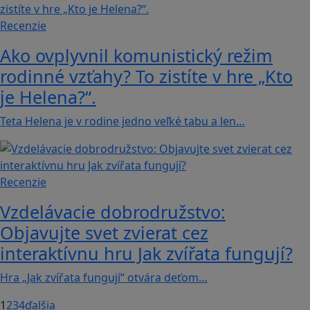
Recenzie
Ako ovplyvnil komunistický režim
rodinné vzťahy? To zistíte v hre „Kto
je Helena?“.
Teta Helena je v rodine jedno veľké tabu a len…
Recenzie
Vzdelávacie dobrodružstvo:
Objavujte svet zvierat cez
interaktívnu hru Jak zvířata fungují?
Hra „Jak zvířata fungují“ otvára deťom…
1
2
3
4
ďalšia