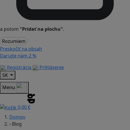
a potom
"Pridať na plochu"
.
Rozumiem
Preskočiť na obsah
Darujte nám
2 %
Registrácia
Prihlásenie
SK
Menu
0,00 €
Domov
›
Blog