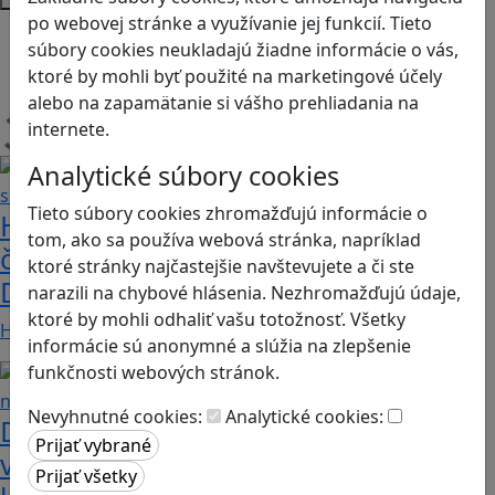
po webovej stránke a využívanie jej funkcií. Tieto
Android
súbory cookies neukladajú žiadne informácie o vás,
Herná konzola
ktoré by mohli byť použité na marketingové účely
Stolové, kartové
alebo na zapamätanie si vášho prehliadania na
internete.
Načítam blogy
Analytické súbory cookies
Tieto súbory cookies zhromažďujú informácie o
Heritage Quest AR: Vráťte sa do
tom, ako sa používa webová stránka, napríklad
časov, keď Rímska ríša siahala až po
ktoré stránky najčastejšie navštevujete a či ste
Dunaj
narazili na chybové hlásenia. Nezhromažďujú údaje,
ktoré by mohli odhaliť vašu totožnosť. Všetky
Heritage Quest AR je mobilná hra, ktorá ponúka…
informácie sú anonymné a slúžia na zlepšenie
funkčnosti webových stránok.
Nevyhnutné cookies:
Analytické cookies:
Dobrodružstvá Mimi a Lízy vo
videohre? Dvojica neoddeliteľných