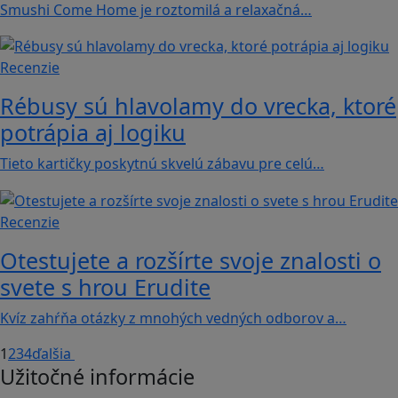
Smushi Come Home je roztomilá a relaxačná…
Recenzie
Rébusy sú hlavolamy do vrecka, ktoré
potrápia aj logiku
Tieto kartičky poskytnú skvelú zábavu pre celú…
Recenzie
Otestujete a rozšírte svoje znalosti o
svete s hrou Erudite
Kvíz zahŕňa otázky z mnohých vedných odborov a…
1
2
3
4
ďalšia
Užitočné informácie