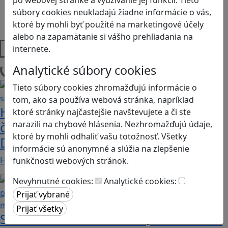
Sociálne zručnosti a kooperácia
súbory cookies neukladajú žiadne informácie o vás,
Strategické myslenie
ktoré by mohli byť použité na marketingové účely
Zdravie a pohyb
alebo na zapamätanie si vášho prehliadania na
Platformy
internete.
Analytické súbory cookies
Načítam blogy
Tieto súbory cookies zhromažďujú informácie o
tom, ako sa používa webová stránka, napríklad
Heritage Quest AR: Vráťte sa do
ktoré stránky najčastejšie navštevujete a či ste
narazili na chybové hlásenia. Nezhromažďujú údaje,
časov, keď Rímska ríša siahala až po
ktoré by mohli odhaliť vašu totožnosť. Všetky
Dunaj
informácie sú anonymné a slúžia na zlepšenie
Heritage Quest AR je mobilná hra, ktorá ponúka…
funkčnosti webových stránok.
Nevyhnutné cookies:
Analytické cookies:
Stanete sa influencerom, keď budete