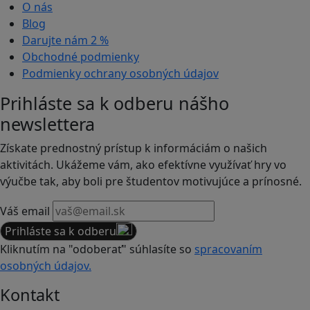
O nás
Blog
Darujte nám
2 %
Obchodné podmienky
Podmienky ochrany osobných údajov
Prihláste sa k odberu nášho
newslettera
Získate prednostný prístup k informáciám o našich
aktivitách. Ukážeme vám, ako efektívne využívať hry vo
výučbe tak, aby boli pre študentov motivujúce a prínosné.
Váš email
Prihláste sa k odberu
Kliknutím na "odoberať" súhlasíte so
spracovaním
osobných údajov.
Kontakt