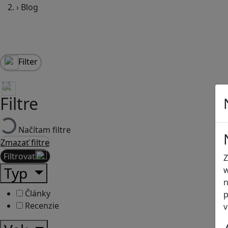
›
Blog
Filter
Filtre
Načítam filtre
Zmazať filtre
Filtrovať
Z
Typ
w
n
Články
p
Recenzie
v