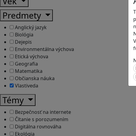
Vek
T
Predmety
p
n
Anglický jazyk
N
Biológia
V
Dejepis
f
Environmentálna výchova
Etická výchova
N
Geografia
Matematika
Občianska náuka
Vlastiveda
Témy
Bezpečnosť na internete
Čítanie s porozumením
Digitálna rovnováha
Ekológia