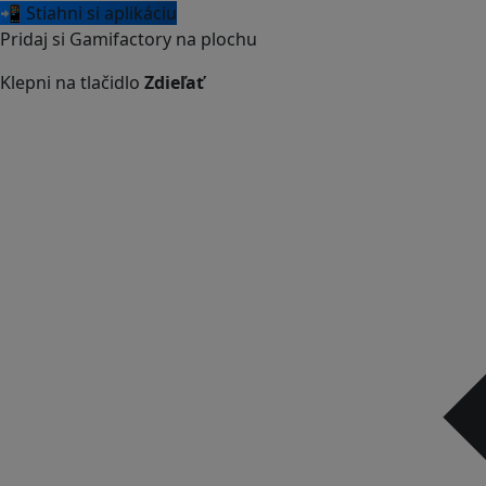
📲 Stiahni si aplikáciu
Pridaj si Gamifactory na plochu
Klepni na tlačidlo
Zdieľať