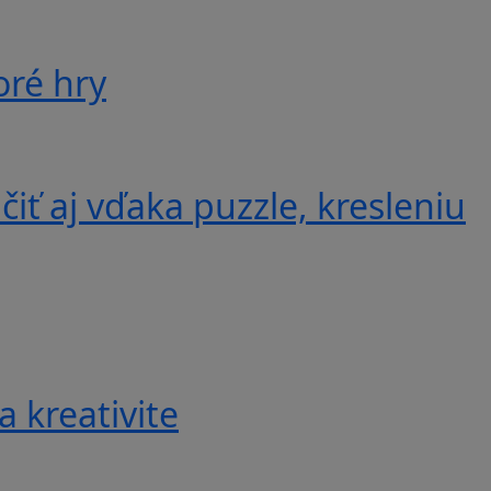
oré hry
iť aj vďaka puzzle, kresleniu
a kreativite