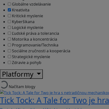
Globálne vzdelávanie
Kreativita
Kritické myslenie
Kyberšikana
Logické myslenie
Ľudské práva a tolerancia
Motorika a koncentrácia
Programovanie/Technika
Sociálne zručnosti a kooperácia
Strategické myslenie
Zdravie a pohyb
Platformy
Načítam blogy
Tick Tock: A Tale for Tw‪o je 