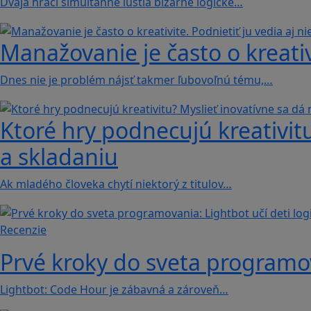
Dvaja hráči simultánne lúštia bizarné logické…
Manažovanie je často o kreativi
Dnes nie je problém nájsť takmer ľubovoľnú tému,…
Ktoré hry podnecujú kreativitu
a skladaniu
Ak mladého človeka chytí niektorý z titulov…
Recenzie
Prvé kroky do sveta programova
Lightbot: Code Hour je zábavná a zároveň…