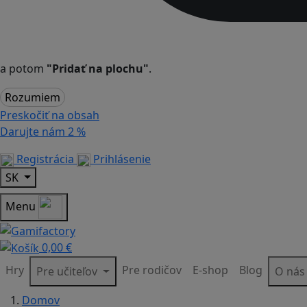
a potom
"Pridať na plochu"
.
Rozumiem
Preskočiť na obsah
Darujte nám
2 %
Registrácia
Prihlásenie
SK
Menu
0,00 €
Hry
Pre rodičov
E-shop
Blog
Pre učiteľov
O ná
Domov