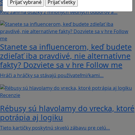
svete s hrou Erudite
Kvíz zahŕňa otázky z mnohých vedných odborov a…
Stanete sa influencerom, keď budete
zdieľať iba pravdivé, nie alternatívne
fakty? Dozviete sa v hre Follow me
Hráči a hráčky sa stávajú používateľmi/kami…
Recenzie
Rébusy sú hlavolamy do vrecka, ktoré
potrápia aj logiku
Tieto kartičky poskytnú skvelú zábavu pre celú…