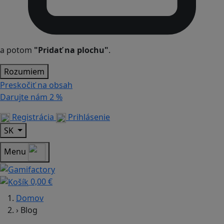
a potom
"Pridať na plochu"
.
Rozumiem
Preskočiť na obsah
Darujte nám
2 %
Registrácia
Prihlásenie
SK
Menu
0,00 €
Domov
›
Blog