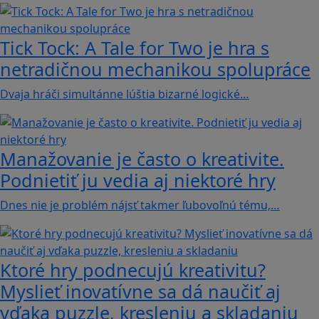
Tick Tock: A Tale for Tw‪o je hra s
netradičnou mechanikou spolupráce
Dvaja hráči simultánne lúštia bizarné logické…
Manažovanie je často o kreativite.
Podnietiť ju vedia aj niektoré hry
Dnes nie je problém nájsť takmer ľubovoľnú tému,…
Ktoré hry podnecujú kreativitu?
Myslieť inovatívne sa dá naučiť aj
vďaka puzzle, kresleniu a skladaniu