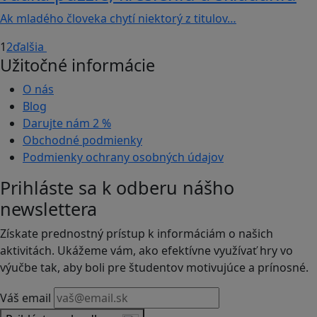
Ak mladého človeka chytí niektorý z titulov…
1
2
ďalšia
Užitočné informácie
O nás
Blog
Darujte nám
2 %
Obchodné podmienky
Podmienky ochrany osobných údajov
Prihláste sa k odberu nášho
newslettera
Získate prednostný prístup k informáciám o našich
aktivitách. Ukážeme vám, ako efektívne využívať hry vo
výučbe tak, aby boli pre študentov motivujúce a prínosné.
Váš email