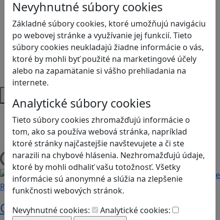
Logické myslenie
Nevyhnutné súbory cookies
Ľudské práva a tolerancia
Základné súbory cookies, ktoré umožňujú navigáciu
Motorika a koncentrácia
po webovej stránke a využívanie jej funkcií. Tieto
Programovanie/Technika
súbory cookies neukladajú žiadne informácie o vás,
Sociálne zručnosti a kooperácia
ktoré by mohli byť použité na marketingové účely
Strategické myslenie
alebo na zapamätanie si vášho prehliadania na
Zdravie a pohyb
internete.
Platformy
Analytické súbory cookies
Android
Tieto súbory cookies zhromažďujú informácie o
Herná konzola
tom, ako sa používa webová stránka, napríklad
Stolové, kartové
ktoré stránky najčastejšie navštevujete a či ste
narazili na chybové hlásenia. Nezhromažďujú údaje,
Načítam blogy
ktoré by mohli odhaliť vašu totožnosť. Všetky
informácie sú anonymné a slúžia na zlepšenie
Recenzie
funkčnosti webových stránok.
Otestujete a rozšírte svoje znalosti o
Nevyhnutné cookies:
Analytické cookies: