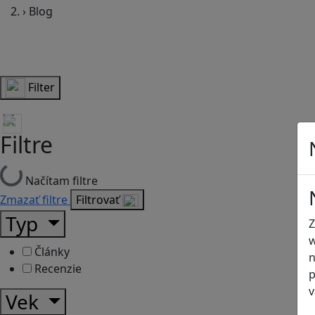
›
Blog
Filter
Filtre
Načítam filtre
Zmazať filtre
Filtrovať
Typ
Z
w
Články
n
Recenzie
p
v
Vek