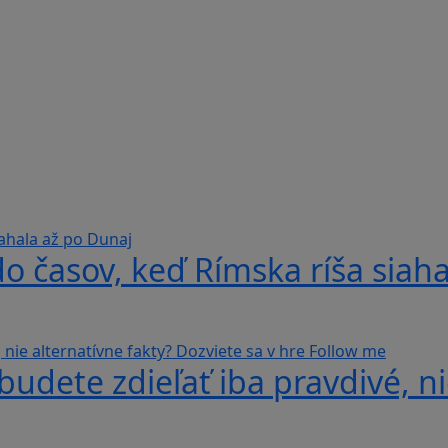
do časov, keď Rímska ríša siah
udete zdieľať iba pravdivé, ni