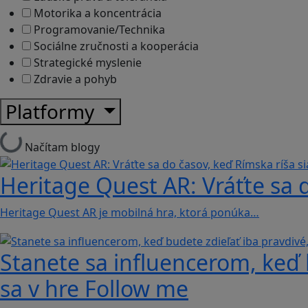
Motorika a koncentrácia
Programovanie/Technika
Sociálne zručnosti a kooperácia
Strategické myslenie
Zdravie a pohyb
Platformy
Načítam blogy
Heritage Quest AR: Vráťte sa 
Heritage Quest AR je mobilná hra, ktorá ponúka…
Stanete sa influencerom, keď b
sa v hre Follow me