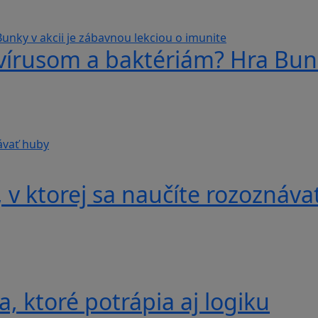
 vírusom a baktériám? Hra Bunk
v ktorej sa naučíte rozoznáva
, ktoré potrápia aj logiku