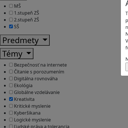
MŠ
1.stupeň ZŠ
T
2.stupeň ZŠ
p
SŠ
n
N
Predmety
V
f
Témy
N
Bezpečnosť na internete
Čítanie s porozumením
Digitálna rovnováha
Ekológia
Globálne vzdelávanie
Kreativita
Kritické myslenie
Kyberšikana
Logické myslenie
Ľudské práva a tolerancia