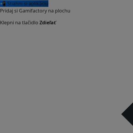
📲 Stiahni si aplikáciu
Pridaj si Gamifactory na plochu
Klepni na tlačidlo
Zdieľať