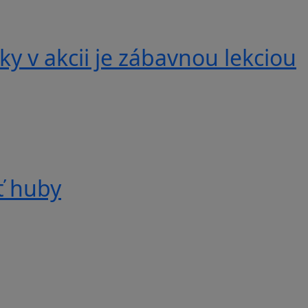
y v akcii je zábavnou lekciou
ť huby