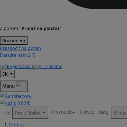
a potom
"Pridať na plochu"
.
Rozumiem
Preskočiť na obsah
Darujte nám
2 %
Registrácia
Prihlásenie
SK
Menu
0,00 €
Hry
Pre rodičov
E-shop
Blog
Pre učiteľov
O ná
Domov