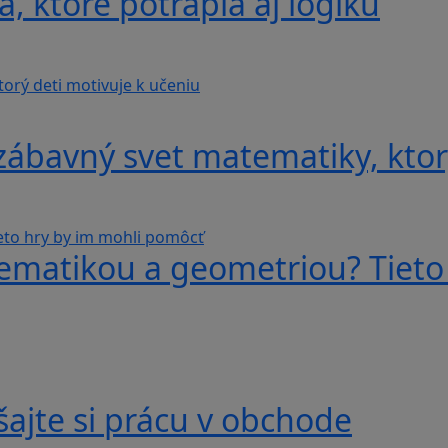
, ktoré potrápia aj logiku
ábavný svet matematiky, ktorý
ematikou a geometriou? Tieto
ajte si prácu v obchode