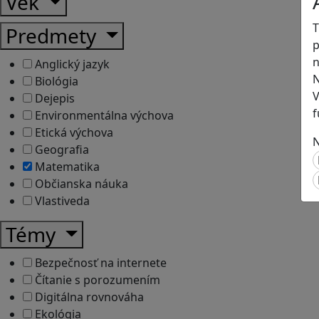
Vek
T
Predmety
p
n
Anglický jazyk
N
Biológia
V
Dejepis
f
Environmentálna výchova
Etická výchova
N
Geografia
Matematika
Občianska náuka
Vlastiveda
Témy
Bezpečnosť na internete
Čítanie s porozumením
Digitálna rovnováha
Ekológia