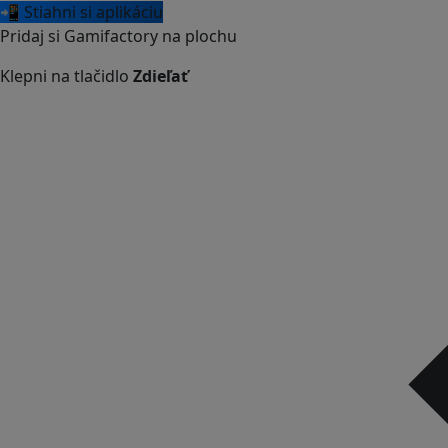
📲 Stiahni si aplikáciu
Pridaj si Gamifactory na plochu
Klepni na tlačidlo
Zdieľať