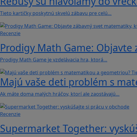
Rébusy sú hlavolamy do vrecka
Tieto kartičky poskytnú skvelú zábavu pre celú…
Recenzie
Prodigy Math Game: Objavte z
Prodigy Math Game je vzdelávacia hra, ktorá…
Majú vaše deti problém s mat
Ak máte doma malých hráčov, ktorí ale zaostávajú…
Recenzie
Supermarket Together: vyskúš