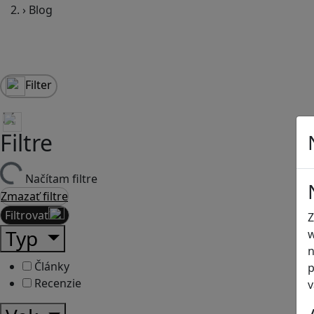
›
Blog
Filter
Filtre
Načítam filtre
Zmazať filtre
Filtrovať
Z
Typ
w
n
Články
p
Recenzie
v