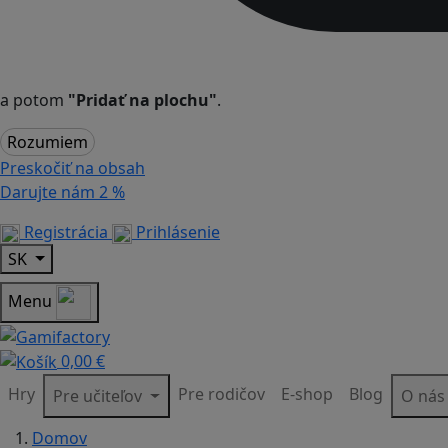
a potom
"Pridať na plochu"
.
Rozumiem
Preskočiť na obsah
Darujte nám
2 %
Registrácia
Prihlásenie
SK
Menu
0,00 €
Hry
Pre rodičov
E-shop
Blog
Pre učiteľov
O ná
Domov