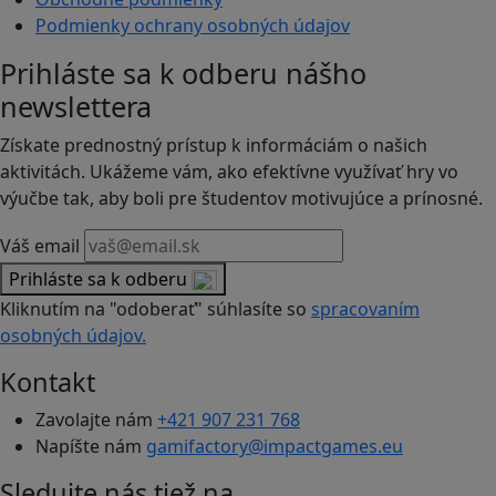
Podmienky ochrany osobných údajov
Prihláste sa k odberu nášho
newslettera
Získate prednostný prístup k informáciám o našich
aktivitách. Ukážeme vám, ako efektívne využívať hry vo
výučbe tak, aby boli pre študentov motivujúce a prínosné.
Váš email
Prihláste sa k odberu
Kliknutím na "odoberať" súhlasíte so
spracovaním
osobných údajov.
Kontakt
Zavolajte nám
+421 907 231 768
Napíšte nám
gamifactory@impactgames.eu
Sledujte nás tiež na