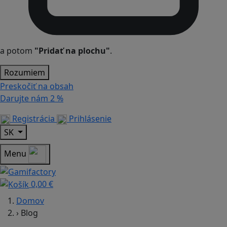
a potom
"Pridať na plochu"
.
Rozumiem
Preskočiť na obsah
Darujte nám
2 %
Registrácia
Prihlásenie
SK
Menu
0,00 €
Domov
›
Blog