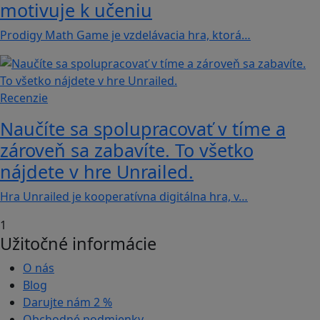
motivuje k učeniu
Prodigy Math Game je vzdelávacia hra, ktorá…
Recenzie
Naučíte sa spolupracovať v tíme a
zároveň sa zabavíte. To všetko
nájdete v hre Unrailed.
Hra Unrailed je kooperatívna digitálna hra, v…
1
Užitočné informácie
O nás
Blog
Darujte nám
2 %
Obchodné podmienky