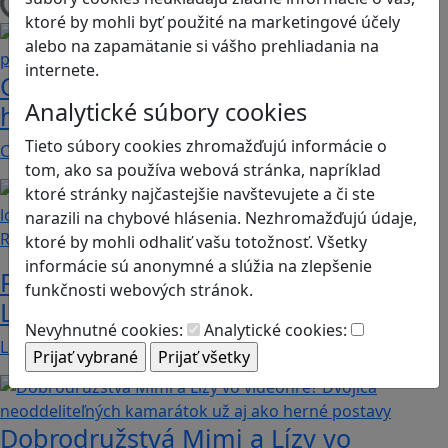
Načítam blogy
ktoré by mohli byť použité na marketingové účely
alebo na zapamätanie si vášho prehliadania na
internete.
Construct 2 umožní deťom vytvoriť
Analytické súbory cookies
hry bez znalosti programovania
Tieto súbory cookies zhromažďujú informácie o
Chceli by ste vaše deti oboznámiť s programovaním…
tom, ako sa používa webová stránka, napríklad
ktoré stránky najčastejšie navštevujete a či ste
narazili na chybové hlásenia. Nezhromažďujú údaje,
Recenzie
ktoré by mohli odhaliť vašu totožnosť. Všetky
informácie sú anonymné a slúžia na zlepšenie
Prvé kroky do sveta programovania:
funkčnosti webových stránok.
Lightbot učí deti logike a kreativite
Nevyhnutné cookies:
Analytické cookies:
Lightbot: Code Hour je zábavná a zároveň…
Dobrodružstvá Mimi a Lízy vo