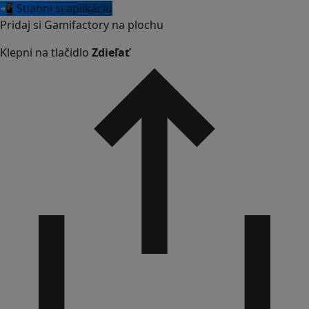
📲 Stiahni si aplikáciu
Pridaj si Gamifactory na plochu
Klepni na tlačidlo
Zdieľať