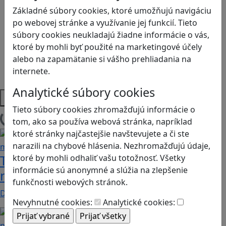
Logické myslenie
Základné súbory cookies, ktoré umožňujú navigáciu
Ľudské práva a tolerancia
po webovej stránke a využívanie jej funkcií. Tieto
Motorika a koncentrácia
súbory cookies neukladajú žiadne informácie o vás,
Programovanie/Technika
ktoré by mohli byť použité na marketingové účely
Sociálne zručnosti a kooperácia
alebo na zapamätanie si vášho prehliadania na
Strategické myslenie
internete.
Zdravie a pohyb
Analytické súbory cookies
Platformy
Tieto súbory cookies zhromažďujú informácie o
tom, ako sa používa webová stránka, napríklad
Načítam blogy
ktoré stránky najčastejšie navštevujete a či ste
narazili na chybové hlásenia. Nezhromažďujú údaje,
Tick Tock: A Tale for Tw‪o je hra s
ktoré by mohli odhaliť vašu totožnosť. Všetky
informácie sú anonymné a slúžia na zlepšenie
netradičnou mechanikou spolupráce
funkčnosti webových stránok.
Dvaja hráči simultánne lúštia bizarné logické…
Nevyhnutné cookies:
Analytické cookies: