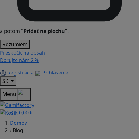
a potom
"Pridať na plochu"
.
Rozumiem
Preskočiť na obsah
Darujte nám
2 %
Registrácia
Prihlásenie
SK
Menu
0,00 €
Domov
›
Blog