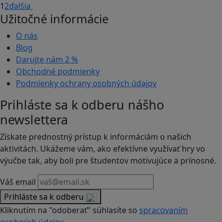
1
2
ďalšia
Užitočné informácie
O nás
Blog
Darujte nám
2 %
Obchodné podmienky
Podmienky ochrany osobných údajov
Prihláste sa k odberu nášho
newslettera
Získate prednostný prístup k informáciám o našich
aktivitách. Ukážeme vám, ako efektívne využívať hry vo
výučbe tak, aby boli pre študentov motivujúce a prínosné.
Váš email
Prihláste sa k odberu
Kliknutím na "odoberať" súhlasíte so
spracovaním
osobných údajov.