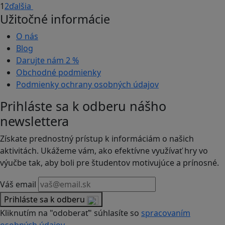
1
2
ďalšia
Užitočné informácie
O nás
Blog
Darujte nám
2 %
Obchodné podmienky
Podmienky ochrany osobných údajov
Prihláste sa k odberu nášho
newslettera
Získate prednostný prístup k informáciám o našich
aktivitách. Ukážeme vám, ako efektívne využívať hry vo
výučbe tak, aby boli pre študentov motivujúce a prínosné.
Váš email
Prihláste sa k odberu
Kliknutím na "odoberať" súhlasíte so
spracovaním
osobných údajov.