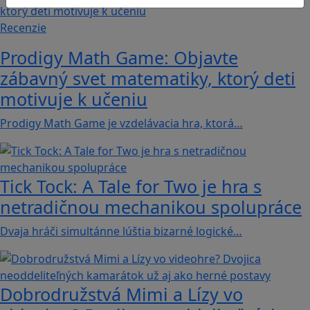
Recenzie
Prodigy Math Game: Objavte
zábavný svet matematiky, ktorý deti
motivuje k učeniu
Prodigy Math Game je vzdelávacia hra, ktorá…
Tick Tock: A Tale for Tw‪o je hra s
netradičnou mechanikou spolupráce
Dvaja hráči simultánne lúštia bizarné logické…
Dobrodružstvá Mimi a Lízy vo