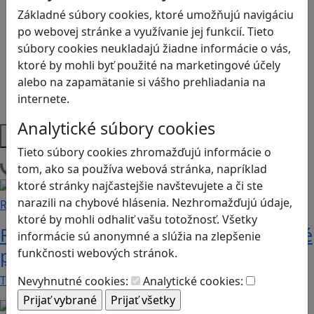
Logické myslenie
Základné súbory cookies, ktoré umožňujú navigáciu
Ľudské práva a tolerancia
po webovej stránke a využívanie jej funkcií. Tieto
Motorika a koncentrácia
súbory cookies neukladajú žiadne informácie o vás,
Programovanie/Technika
ktoré by mohli byť použité na marketingové účely
Sociálne zručnosti a kooperácia
alebo na zapamätanie si vášho prehliadania na
Strategické myslenie
internete.
Zdravie a pohyb
Analytické súbory cookies
Platformy
Tieto súbory cookies zhromažďujú informácie o
tom, ako sa používa webová stránka, napríklad
Načítam blogy
ktoré stránky najčastejšie navštevujete a či ste
narazili na chybové hlásenia. Nezhromažďujú údaje,
Recenzie
ktoré by mohli odhaliť vašu totožnosť. Všetky
Rébusy sú hlavolamy do vrecka, ktoré
informácie sú anonymné a slúžia na zlepšenie
potrápia aj logiku
funkčnosti webových stránok.
Tieto kartičky poskytnú skvelú zábavu pre celú…
Nevyhnutné cookies:
Analytické cookies: