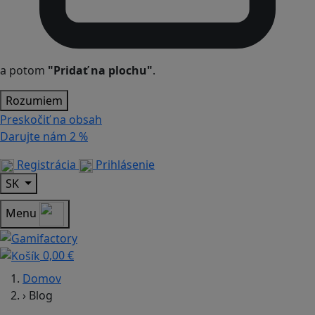
a potom
"Pridať na plochu"
.
Rozumiem
Preskočiť na obsah
Darujte nám
2 %
Registrácia
Prihlásenie
SK
Menu
0,00 €
Domov
›
Blog