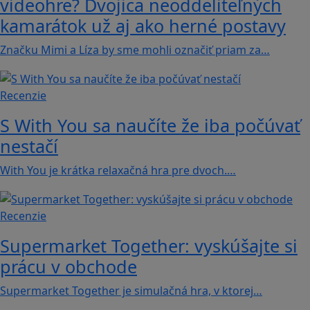
videohre? Dvojica neoddeliteľných
kamarátok už aj ako herné postavy
Značku Mimi a Líza by sme mohli označiť priam za…
Recenzie
S With You sa naučíte že iba počúvať
nestačí
With You je krátka relaxačná hra pre dvoch.…
Recenzie
Supermarket Together: vyskúšajte si
prácu v obchode
Supermarket Together je simulačná hra, v ktorej…