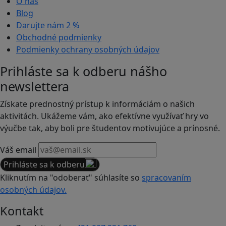
O nás
Blog
Darujte nám
2 %
Obchodné podmienky
Podmienky ochrany osobných údajov
Prihláste sa k odberu nášho
newslettera
Získate prednostný prístup k informáciám o našich
aktivitách. Ukážeme vám, ako efektívne využívať hry vo
výučbe tak, aby boli pre študentov motivujúce a prínosné.
Váš email
Prihláste sa k odberu
Kliknutím na "odoberať" súhlasíte so
spracovaním
osobných údajov.
Kontakt