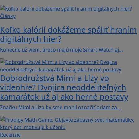
Články
Koľko kalórií dokážeme spáliť hraním
digitálnych hier?
Konečne už viem, prečo majú moje Smart Watch aj…
Dobrodružstvá Mimi a Lízy vo
videohre? Dvojica neoddeliteľných
kamarátok už aj ako herné postavy
Značku Mimi a Líza by sme mohli označiť priam za…
Recenzie