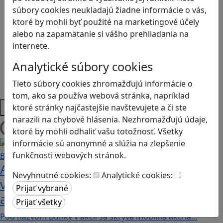
Kyberšikana
súbory cookies neukladajú žiadne informácie o vás,
Logické myslenie
ktoré by mohli byť použité na marketingové účely
Ľudské práva a tolerancia
alebo na zapamätanie si vášho prehliadania na
Motorika a koncentrácia
internete.
Programovanie/Technika
Sociálne zručnosti a kooperácia
Analytické súbory cookies
Strategické myslenie
Tieto súbory cookies zhromažďujú informácie o
Zdravie a pohyb
tom, ako sa používa webová stránka, napríklad
Platformy
ktoré stránky najčastejšie navštevujete a či ste
narazili na chybové hlásenia. Nezhromažďujú údaje,
ktoré by mohli odhaliť vašu totožnosť. Všetky
Načítam blogy
informácie sú anonymné a slúžia na zlepšenie
funkčnosti webových stránok.
Ako biele krvinky bojujú proti
Nevyhnutné cookies:
Analytické cookies:
vírusom a baktériám? Hra Bunky v
akcii je zábavnou lekciou o imunite
Pod názvom Bunky v akcii sa skrýva mobilná akčná…