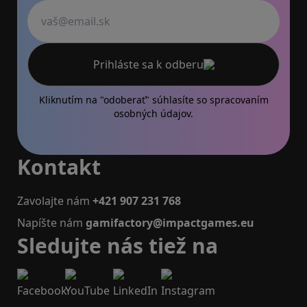
Váš email
Prihláste sa k odberu
Kliknutím na "odoberať" súhlasíte so
spracovaním
osobných údajov.
Kontakt
Zavolajte nám
+421 907 231 768
Napíšte nám
gamifactory@impactgames.eu
Sledujte nás tiež na