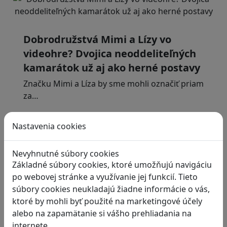
Dobrodružstvá Mimi a Lízy vo
videohre? Dvojica neoddeliteľných
kamarátok už aj ako herné postavy
Značku Mimi a Líza by sme mohli označiť priam
za…
Nastavenia cookies
Nevyhnutné súbory cookies
Základné súbory cookies, ktoré umožňujú navigáciu
RECENZIE
po webovej stránke a využívanie jej funkcií. Tieto
súbory cookies neukladajú žiadne informácie o vás,
Ako ovplyvnil komunistický režim
ktoré by mohli byť použité na marketingové účely
rodinné vzťahy? To zistíte v hre
alebo na zapamätanie si vášho prehliadania na
„Kto je Helena?“.
internete.