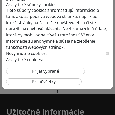
Analytické súbory cookies
Teta Helena je v rodine jedno veľké tabu a len…
Tieto súbory cookies zhromažďujú informácie o
tom, ako sa používa webová stránka, napríklad
ktoré stránky najčastejšie navštevujete a či ste
narazili na chybové hlásenia. Nezhromažďujú údaje,
ktoré by mohli odhaliť vašu totožnosť. Všetky
informácie sú anonymné a slúžia na zlepšenie
RECENZIE
funkčnosti webových stránok.
Nevyhnutné cookies:
Valiant Hearts: Keď sa videohra
Analytické cookies:
stáva učebnicou histórie
Nie je to len obyčajná hra, ale aj vzdelávací…
1
Užitočné informácie