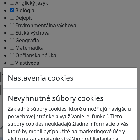
Anglický jazyk
Biológia
Dejepis
Environmentálna výchova
Etická výchova
Geografia
Matematika
Občianska náuka
Vlastiveda
Témy
Nastavenia cookies
Platformy
Nevyhnutné súbory cookies
Android
Základné súbory cookies, ktoré umožňujú navigáciu
Herná konzola
po webovej stránke a využívanie jej funkcií. Tieto
Stolové, kartové
súbory cookies neukladajú žiadne informácie o vás,
ktoré by mohli byť použité na marketingové účely
Načítam blogy
alebo na zapamätanie si vášho prehliadania na