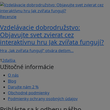
Recenzie
Vzdelávacie dobrodružstvo:
Objavujte svet zvierat cez
interaktívnu hru Jak zvířata fungují?
Hra „Jak zvířata fungují“ otvára deťom…
1
2
ďalšia
Užitočné informácie
O nás
Blog
Darujte nám
2 %
Obchodné podmienky
Podmienky ochrany osobných údajov
Prihláste sa k odberu nášho