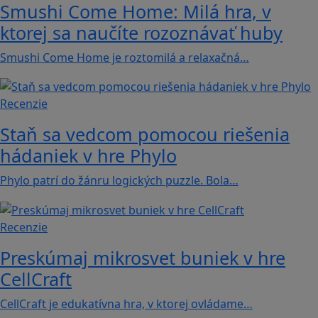
Smushi Come Home: Milá hra, v
ktorej sa naučíte rozoznávať huby
Smushi Come Home je roztomilá a relaxačná…
Recenzie
Staň sa vedcom pomocou riešenia
hádaniek v hre Phylo
Phylo patrí do žánru logických puzzle. Bola…
Recenzie
Preskúmaj mikrosvet buniek v hre
CellCraft
CellCraft je edukatívna hra, v ktorej ovládame…