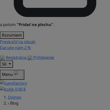
a potom
"Pridať na plochu"
.
Rozumiem
Preskočiť na obsah
Darujte nám
2 %
Registrácia
Prihlásenie
SK
Menu
0,00 €
Domov
›
Blog