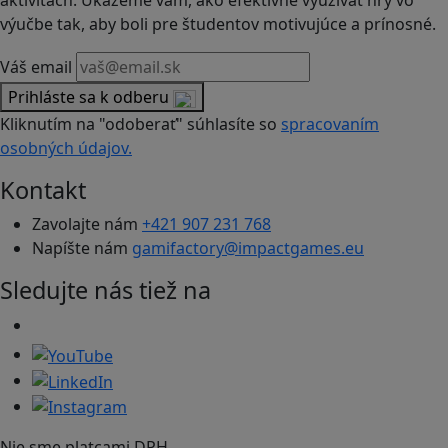
aktivitách. Ukážeme vám, ako efektívne využívať hry vo
výučbe tak, aby boli pre študentov motivujúce a prínosné.
Váš email
Prihláste sa k odberu
Kliknutím na "odoberať" súhlasíte so
spracovaním
osobných údajov.
Kontakt
Zavolajte nám
+421 907 231 768
Napíšte nám
gamifactory@impactgames.eu
Sledujte nás tiež na
Nie sme platcami DPH.