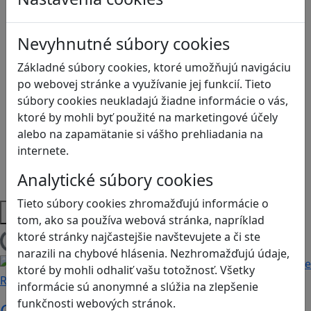
Globálne vzdelávanie
Kreativita
Nevyhnutné súbory cookies
Kritické myslenie
Kyberšikana
Základné súbory cookies, ktoré umožňujú navigáciu
Logické myslenie
po webovej stránke a využívanie jej funkcií. Tieto
Ľudské práva a tolerancia
súbory cookies neukladajú žiadne informácie o vás,
Motorika a koncentrácia
ktoré by mohli byť použité na marketingové účely
Programovanie/Technika
alebo na zapamätanie si vášho prehliadania na
Sociálne zručnosti a kooperácia
internete.
Strategické myslenie
Analytické súbory cookies
Zdravie a pohyb
Tieto súbory cookies zhromažďujú informácie o
Platformy
tom, ako sa používa webová stránka, napríklad
ktoré stránky najčastejšie navštevujete a či ste
Načítam blogy
narazili na chybové hlásenia. Nezhromažďujú údaje,
ktoré by mohli odhaliť vašu totožnosť. Všetky
Recenzie
informácie sú anonymné a slúžia na zlepšenie
funkčnosti webových stránok.
Otestujete a rozšírte svoje znalosti o