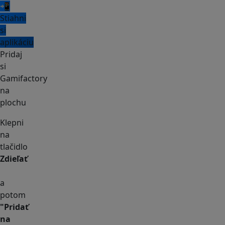
📲
Stiahni
si
aplikáciu
Pridaj
si
Gamifactory
na
plochu
Klepni
na
tlačidlo
Zdieľať
a
potom
"Pridať
na