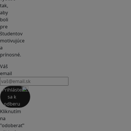
tak,
aby
boli
pre
študentov
motivujúce
a
prínosné.
Váš
email
Prihláste
sa k
odberu
Kliknutím
na
"odoberať"