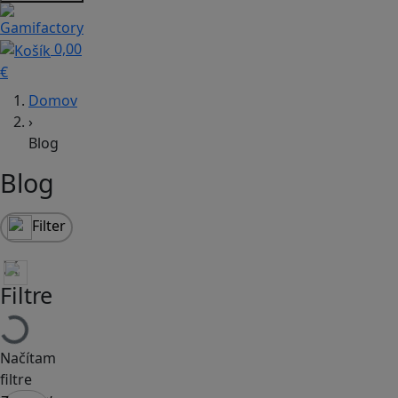
0,00
€
Domov
›
Blog
Blog
Filter
Filtre
Načítam
filtre