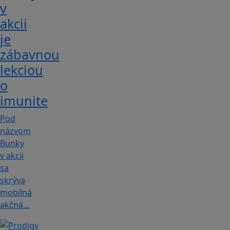
v
akcii
je
zábavnou
lekciou
o
imunite
Pod
názvom
Bunky
v akcii
sa
skrýva
mobilná
akčná…