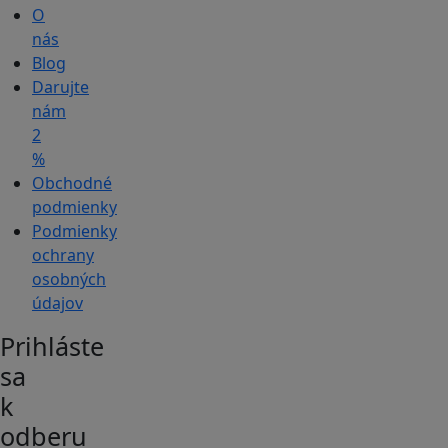
O
nás
Blog
Darujte
nám
2
%
Obchodné
podmienky
Podmienky
ochrany
osobných
údajov
Prihláste
sa
k
odberu