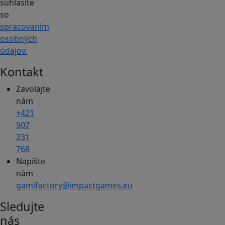
súhlasíte
so
spracovaním
osobných
údajov.
Kontakt
Zavolajte
nám
+421
907
231
768
Napíšte
nám
gamifactory@impactgames.eu
Sledujte
nás