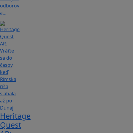
odborov
a…
Heritage
Quest