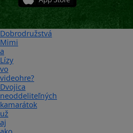
Dobrodružstvá
Mimi
a
Lízy
vo
videohre?
Dvojica
neoddeliteľných
kamarátok
už
aj
ako