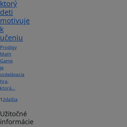
ktorý
deti
motivuje
k
učeniu
Prodigy
Math
Game
je
vzdelávacia
hra,
ktorá…
1
2
ďalšia
Užitočné
informácie