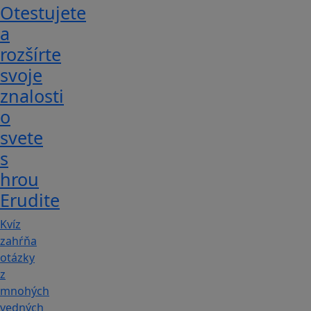
Otestujete
a
rozšírte
svoje
znalosti
o
svete
s
hrou
Erudite
Kvíz
zahŕňa
otázky
z
mnohých
vedných