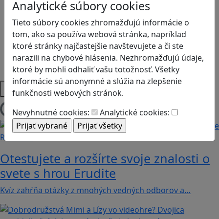
Analytické súbory cookies
Ľudské práva a tolerancia
Motorika a koncentrácia
Tieto súbory cookies zhromažďujú informácie o
Programovanie/Technika
tom, ako sa používa webová stránka, napríklad
Sociálne zručnosti a kooperácia
ktoré stránky najčastejšie navštevujete a či ste
Strategické myslenie
narazili na chybové hlásenia. Nezhromažďujú údaje,
Zdravie a pohyb
ktoré by mohli odhaliť vašu totožnosť. Všetky
informácie sú anonymné a slúžia na zlepšenie
Platformy
funkčnosti webových stránok.
Nevyhnutné cookies:
Analytické cookies:
Načítam blogy
Recenzie
Otestujete a rozšírte svoje znalosti o
svete s hrou Erudite
Kvíz zahŕňa otázky z mnohých vedných odborov a…