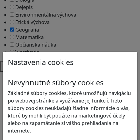
Dejepis
Environmentálna výchova
Etická výchova
Geografia
Matematika
Občianska náuka
Vlastiveda
Nastavenia cookies
Témy
Bezpečnosť na internete
Nevyhnutné súbory cookies
Čítanie s porozumením
Digitálna rovnováha
Základné súbory cookies, ktoré umožňujú navigáciu
Ekológia
po webovej stránke a využívanie jej funkcií. Tieto
Globálne vzdelávanie
súbory cookies neukladajú žiadne informácie o vás,
Kreativita
ktoré by mohli byť použité na marketingové účely
Kritické myslenie
alebo na zapamätanie si vášho prehliadania na
Kyberšikana
internete.
Logické myslenie