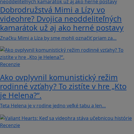
Dobrodružstvá Mimi a Lízy vo
videohre? Dvojica neoddeliteľných
kamarátok už aj ako herné postavy
Značku Mimi a Líza by sme mohli označiť priam za…
Recenzie
Ako ovplyvnil komunistický režim
rodinné vzťahy? To zistíte v hre „Kto
je Helena?“.
Teta Helena je v rodine jedno veľké tabu a len…
Recenzie