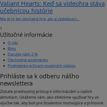
Valiant Hearts: Keď sa videohra stáva
učebnicou histórie
Nie je to len obyčajná hra, ale aj vzdelávací…
1
Užitočné informácie
O nás
Blog
Darujte nám
2 %
Obchodné podmienky
Podmienky ochrany osobných údajov
Prihláste sa k odberu nášho
newslettera
Získate prednostný prístup k informáciám o našich
aktivitách. Ukážeme vám, ako efektívne využívať hry vo
výučbe tak, aby boli pre študentov motivujúce a prínosné.