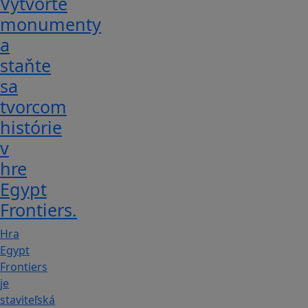
Vytvorte
monumenty
a
staňte
sa
tvorcom
histórie
v
hre
Egypt
Frontiers.
Hra
Egypt
Frontiers
je
staviteľská