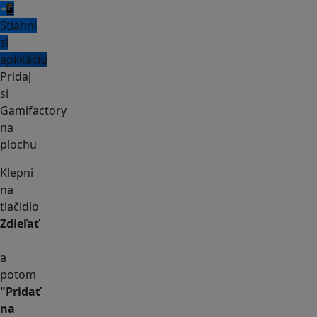
📲
Stiahni
si
aplikáciu
Pridaj
si
Gamifactory
na
plochu
Klepni
na
tlačidlo
Zdieľať
a
potom
"Pridať
na