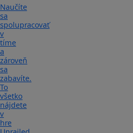
Naučíte
sa
spolupracovať
v
tíme
a
zároveň
sa
zabavíte.
To
všetko
nájdete
v
hre
Unrailed.