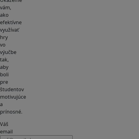
Ukážeme
vám,
ako
efektívne
využívať
hry
vo
výučbe
tak,
aby
boli
pre
študentov
motivujúce
a
prínosné.
Váš
email