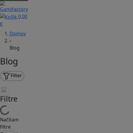
0,00
€
Domov
›
Blog
Blog
Filter
Filtre
Načítam
filtre