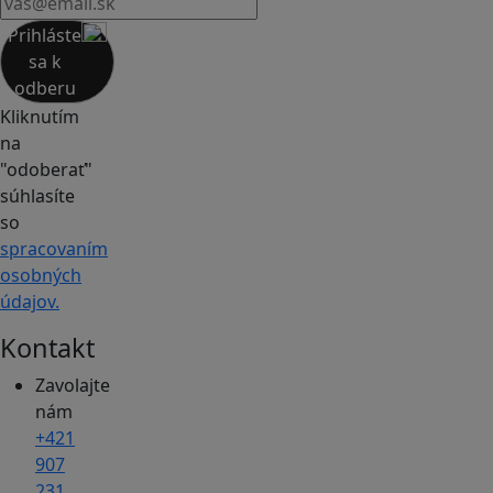
Prihláste
sa k
odberu
Kliknutím
na
"odoberať"
súhlasíte
so
spracovaním
osobných
údajov.
Kontakt
Zavolajte
nám
+421
907
231