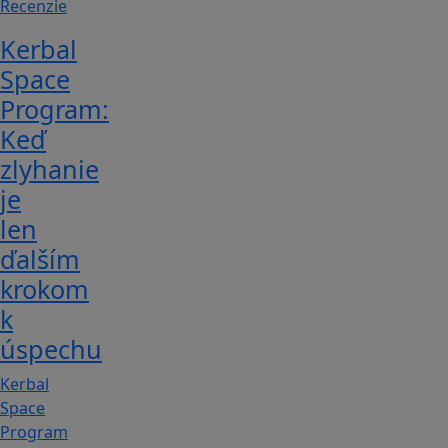
Recenzie
Kerbal
Space
Program:
Keď
zlyhanie
je
len
ďalším
krokom
k
úspechu
Kerbal
Space
Program