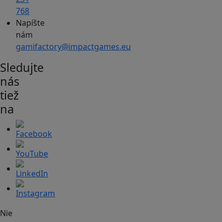
768
Napíšte
nám
gamifactory@impactgames.eu
Sledujte
nás
tiež
na
Nie