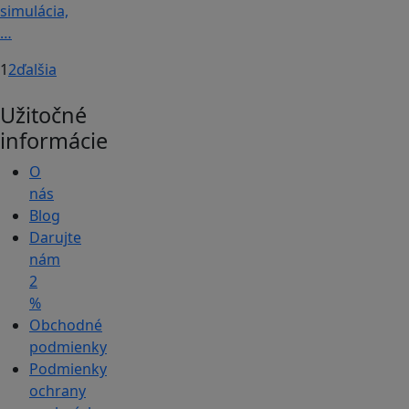
simulácia,
…
1
2
ďalšia
Užitočné
informácie
O
nás
Blog
Darujte
nám
2
%
Obchodné
podmienky
Podmienky
ochrany