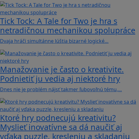
Tick Tock: A Tale for Tw‪o je hra s
netradičnou mechanikou spolupráce
Dvaja hráči simultánne lúštia bizarné logické…
Manažovanie je často o kreativite.
Podnietiť ju vedia aj niektoré hry
Dnes nie je problém nájsť takmer ľubovoľnú tému,…
Ktoré hry podnecujú kreativitu?
Myslieť inovatívne sa dá naučiť aj
vďaka puzzle, kresleniu a skladaniu