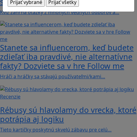
svete s hrou Erudite
Kvíz zahŕňa otázky z mnohých vedných odborov a…
Stanete sa influencerom, keď budete
zdieľať iba pravdivé, nie alternatívne
fakty? Dozviete sa v hre Follow me
Hráči a hráčky sa stávajú používateľmi/kami…
Recenzie
Rébusy sú hlavolamy do vrecka, ktoré
potrápia aj logiku
Tieto kartičky poskytnú skvelú zábavu pre celú…