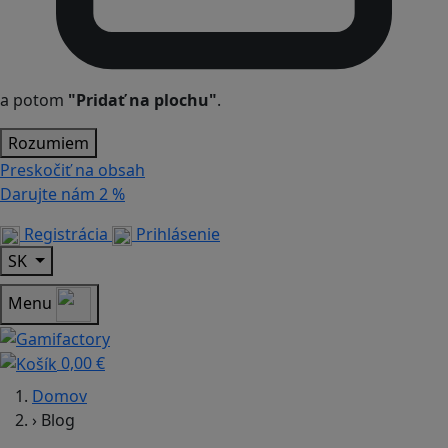
a potom
"Pridať na plochu"
.
Rozumiem
Preskočiť na obsah
Darujte nám
2 %
Registrácia
Prihlásenie
SK
Menu
0,00 €
Domov
›
Blog