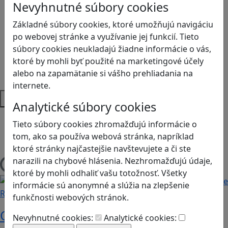
Logické myslenie
Nevyhnutné súbory cookies
Ľudské práva a tolerancia
Základné súbory cookies, ktoré umožňujú navigáciu
Motorika a koncentrácia
po webovej stránke a využívanie jej funkcií. Tieto
Programovanie/Technika
súbory cookies neukladajú žiadne informácie o vás,
Sociálne zručnosti a kooperácia
ktoré by mohli byť použité na marketingové účely
Strategické myslenie
alebo na zapamätanie si vášho prehliadania na
Zdravie a pohyb
internete.
Platformy
Analytické súbory cookies
Android
Tieto súbory cookies zhromažďujú informácie o
Herná konzola
tom, ako sa používa webová stránka, napríklad
Stolové, kartové
ktoré stránky najčastejšie navštevujete a či ste
narazili na chybové hlásenia. Nezhromažďujú údaje,
Načítam blogy
ktoré by mohli odhaliť vašu totožnosť. Všetky
informácie sú anonymné a slúžia na zlepšenie
Recenzie
funkčnosti webových stránok.
Otestujete a rozšírte svoje znalosti o
Nevyhnutné cookies:
Analytické cookies: