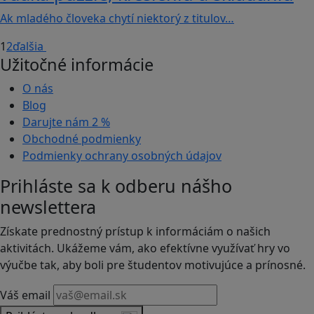
Ak mladého človeka chytí niektorý z titulov…
1
2
ďalšia
Užitočné informácie
O nás
Blog
Darujte nám
2 %
Obchodné podmienky
Podmienky ochrany osobných údajov
Prihláste sa k odberu nášho
newslettera
Získate prednostný prístup k informáciám o našich
aktivitách. Ukážeme vám, ako efektívne využívať hry vo
výučbe tak, aby boli pre študentov motivujúce a prínosné.
Váš email