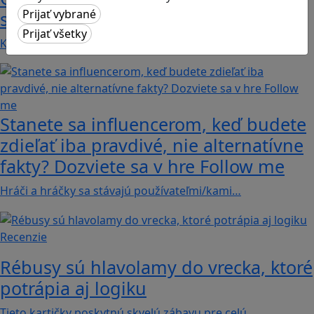
svete s hrou Erudite
Kvíz zahŕňa otázky z mnohých vedných odborov a…
Stanete sa influencerom, keď budete
zdieľať iba pravdivé, nie alternatívne
fakty? Dozviete sa v hre Follow me
Hráči a hráčky sa stávajú používateľmi/kami…
Recenzie
Rébusy sú hlavolamy do vrecka, ktoré
potrápia aj logiku
Tieto kartičky poskytnú skvelú zábavu pre celú…