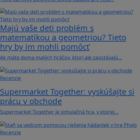
Majú vaše deti problém s
matematikou a geometriou? Tieto
hry by im mohli pomôcť
Ak máte doma malých hráčov, ktorí ale zaostávajú…
Recenzie
Supermarket Together: vyskúšajte si
prácu v obchode
Supermarket Together je simulačná hra, v ktorej…
Recenzie