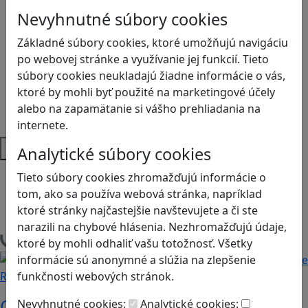
Kyberšikana
Nevyhnutné súbory cookies
Logické myslenie
Ľudské práva a tolerancia
Základné súbory cookies, ktoré umožňujú navigáciu
Motorika a koncentrácia
po webovej stránke a využívanie jej funkcií. Tieto
Programovanie/Technika
súbory cookies neukladajú žiadne informácie o vás,
Sociálne zručnosti a kooperácia
ktoré by mohli byť použité na marketingové účely
Strategické myslenie
alebo na zapamätanie si vášho prehliadania na
Zdravie a pohyb
internete.
Platformy
Analytické súbory cookies
Android
Tieto súbory cookies zhromažďujú informácie o
Herná konzola
tom, ako sa používa webová stránka, napríklad
Stolové, kartové
ktoré stránky najčastejšie navštevujete a či ste
narazili na chybové hlásenia. Nezhromažďujú údaje,
Načítam blogy
ktoré by mohli odhaliť vašu totožnosť. Všetky
informácie sú anonymné a slúžia na zlepšenie
funkčnosti webových stránok.
Recenzie
Otestujete a rozšírte svoje znalosti o
Nevyhnutné cookies:
Analytické cookies: