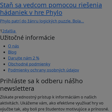
Staň sa vedcom pomocou riešenia
hádaniek v hre Phylo
Phylo patrí do žánru logických puzzle. Bola…
1
2
ďalšia
Užitočné informácie
O nás
Blog
Darujte nám
2 %
Obchodné podmienky
Podmienky ochrany osobných údajov
Prihláste sa k odberu nášho
newslettera
Získate prednostný prístup k informáciám o našich
aktivitách. Ukážeme vám, ako efektívne využívať hry vo
výučbe tak, aby boli pre študentov motivujúce a prínosné.