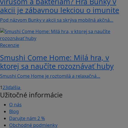
vírusom a baktériám? Hra Bunky v
akcii je zábavnou lekciou o imunite
Pod názvom Bunky v akcii sa skrýva mobilná akčná…
Recenzie
Smushi Come Home: Milá hra, v
ktorej sa naučíte rozoznávať huby
Smushi Come Home je roztomilá a relaxačná…
1
2
3
ďalšia
Užitočné informácie
O nás
Blog
Darujte nám
2 %
Obchodné podmienky