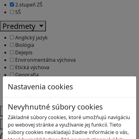
2.stupeň ZŠ
SŠ
Predmety
Anglický jazyk
Biológia
Dejepis
Environmentálna výchova
Etická výchova
Geografia
Matematika
Nastavenia cookies
Občianska náuka
Vlastiveda
Nevyhnutné súbory cookies
Témy
Základné súbory cookies, ktoré umožňujú navigáciu
Platformy
po webovej stránke a využívanie jej funkcií. Tieto
súbory cookies neukladajú žiadne informácie o vás,