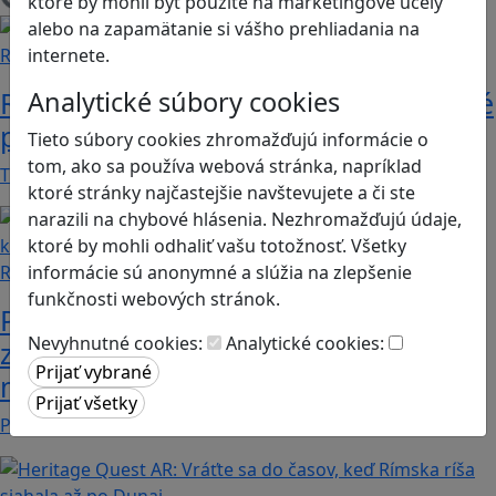
Načítam blogy
ktoré by mohli byť použité na marketingové účely
alebo na zapamätanie si vášho prehliadania na
internete.
Recenzie
Analytické súbory cookies
Rébusy sú hlavolamy do vrecka, ktoré
potrápia aj logiku
Tieto súbory cookies zhromažďujú informácie o
tom, ako sa používa webová stránka, napríklad
Tieto kartičky poskytnú skvelú zábavu pre celú…
ktoré stránky najčastejšie navštevujete a či ste
narazili na chybové hlásenia. Nezhromažďujú údaje,
ktoré by mohli odhaliť vašu totožnosť. Všetky
informácie sú anonymné a slúžia na zlepšenie
Recenzie
funkčnosti webových stránok.
Prodigy Math Game: Objavte
Nevyhnutné cookies:
Analytické cookies:
zábavný svet matematiky, ktorý deti
motivuje k učeniu
Prodigy Math Game je vzdelávacia hra, ktorá…