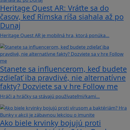
Heritage Quest AR: Vráťte sa do
časov, keď Rímska ríša siahala až po
Dunaj
Heritage Quest AR je mobilná hra, ktorá ponúka…
Stanete sa influencerom, keď budete
zdieľať iba pravdivé, nie alternatívne
fakty? Dozviete sa v hre Follow me
Hráči a hráčky sa stávajú používateľmi/kami…
Ako biele krvinky bojujú proti