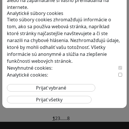
alebo na zapamätanie si vášho prehliadania na
Podnietiť ju vedia aj niektoré hry
internete.
Analytické súbory cookies
Dnes nie je problém nájsť takmer ľubovoľnú
Tieto súbory cookies zhromažďujú informácie o
tému,…
tom, ako sa používa webová stránka, napríklad
ktoré stránky najčastejšie navštevujete a či ste
narazili na chybové hlásenia. Nezhromažďujú údaje,
ktoré by mohli odhaliť vašu totožnosť. Všetky
informácie sú anonymné a slúžia na zlepšenie
funkčnosti webových stránok.
Nevyhnutné cookies:
Construct 2 umožní deťom vytvoriť
Analytické cookies:
hry bez znalosti programovania
Chceli by ste vaše deti oboznámiť s
programovaním…
1
2
3
...
...
8