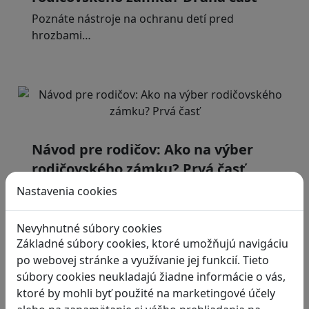
Poznáte nástroje na ochranu detí pred
hrozbami…
Návod pre rodičov: Ako na výber
rodičovského zámku? Prvá časť
Ako ochrániť deti na sociálnej sieti? Dnes…
Nastavenia cookies
Nevyhnutné súbory cookies
Základné súbory cookies, ktoré umožňujú navigáciu
po webovej stránke a využívanie jej funkcií. Tieto
súbory cookies neukladajú žiadne informácie o vás,
ktoré by mohli byť použité na marketingové účely
Manažovanie je často o kreativite.