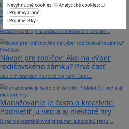
Nevyhnutné cookies:
Analytické cookies:
Návod pre rodičov: Ako na výber
rodičovského zámku? Druhá časť
Poznáte nástroje na ochranu detí pred hrozbami…
Návod pre rodičov: Ako na výber
rodičovského zámku? Prvá časť
Ako ochrániť deti na sociálnej sieti? Dnes…
Manažovanie je často o kreativite.
Podnietiť ju vedia aj niektoré hry
Dnes nie je problém nájsť takmer ľubovoľnú tému,…