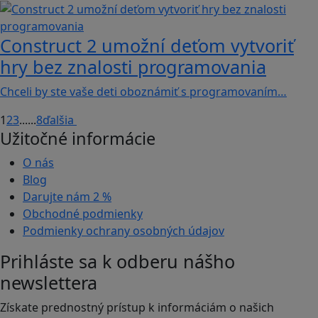
Construct 2 umožní deťom vytvoriť
hry bez znalosti programovania
Chceli by ste vaše deti oboznámiť s programovaním…
1
2
3
...
...
8
ďalšia
Užitočné informácie
O nás
Blog
Darujte nám
2 %
Obchodné podmienky
Podmienky ochrany osobných údajov
Prihláste sa k odberu nášho
newslettera
Získate prednostný prístup k informáciám o našich