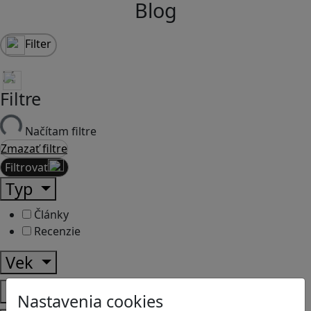
Blog
Filter
Filtre
Načítam filtre
Zmazať filtre
Filtrovať
Typ
Články
Recenzie
Vek
Predmety
Nastavenia cookies