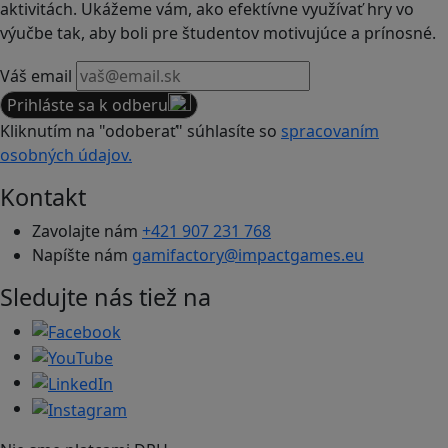
aktivitách. Ukážeme vám, ako efektívne využívať hry vo
výučbe tak, aby boli pre študentov motivujúce a prínosné.
Váš email
Prihláste sa k odberu
Kliknutím na "odoberať" súhlasíte so
spracovaním
osobných údajov.
Kontakt
Zavolajte nám
+421 907 231 768
Napíšte nám
gamifactory@impactgames.eu
Sledujte nás tiež na