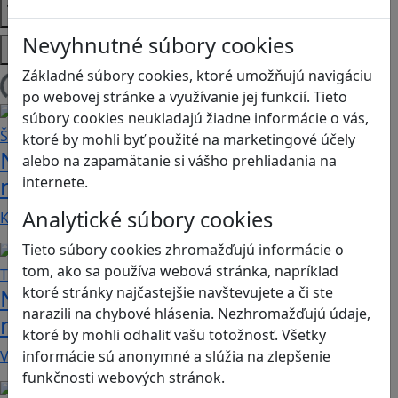
Témy
Nevyhnutné súbory cookies
Platformy
Základné súbory cookies, ktoré umožňujú navigáciu
Načítam blogy
po webovej stránke a využívanie jej funkcií. Tieto
súbory cookies neukladajú žiadne informácie o vás,
ktoré by mohli byť použité na marketingové účely
Návod pre rodičov: Ako na výber
alebo na zapamätanie si vášho prehliadania na
rodičovského zámku? Štvrtá časť
internete.
Analytické súbory cookies
Kvalitné aplikácie, ktoré ponúkajú bezpečné…
Tieto súbory cookies zhromažďujú informácie o
tom, ako sa používa webová stránka, napríklad
ktoré stránky najčastejšie navštevujete a či ste
Návod pre rodičov: Ako na výber
narazili na chybové hlásenia. Nezhromažďujú údaje,
rodičovského zámku? Tretia časť
ktoré by mohli odhaliť vašu totožnosť. Všetky
V obchode Play je možné nájsť veľké množstvo…
informácie sú anonymné a slúžia na zlepšenie
funkčnosti webových stránok.