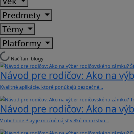
Vek
Predmety
Témy
Platformy
Načítam blogy
Návod pre rodičov: Ako na výb
Kvalitné aplikácie, ktoré ponúkajú bezpečné…
Návod pre rodičov: Ako na výb
V obchode Play je možné nájsť veľké množstvo…