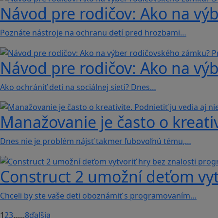
Návod pre rodičov: Ako na vý
Poznáte nástroje na ochranu detí pred hrozbami…
Návod pre rodičov: Ako na vý
Ako ochrániť deti na sociálnej sieti? Dnes…
Manažovanie je často o kreativi
Dnes nie je problém nájsť takmer ľubovoľnú tému,…
Construct 2 umožní deťom vyt
Chceli by ste vaše deti oboznámiť s programovaním…
1
2
3
...
...
8
ďalšia