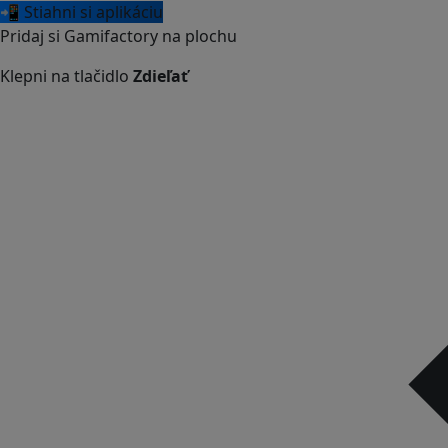
📲 Stiahni si aplikáciu
Pridaj si Gamifactory na plochu
Klepni na tlačidlo
Zdieľať