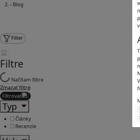
w
›
Blog
n
p
v
Filter
T
p
Filtre
n
N
Načítam filtre
V
Zmazať filtre
f
Filtrovať
N
Typ
Články
Recenzie