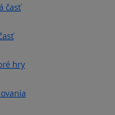
á časť
časť
oré hry
movania