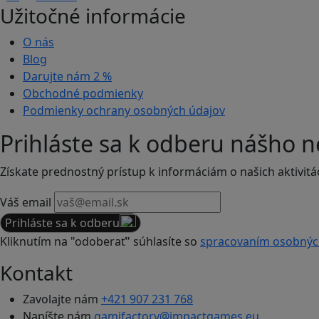
Užitočné informácie
O nás
Blog
Darujte nám
2 %
Obchodné podmienky
Podmienky ochrany osobných údajov
Prihláste sa k odberu nášho n
Získate prednostný prístup k informáciám o našich aktivitá
Váš email
Prihláste sa k odberu
Kliknutím na "odoberať" súhlasíte so
spracovaním osobnýc
Kontakt
Zavolajte nám
+421 907 231 768
Napíšte nám
gamifactory@impactgames.eu