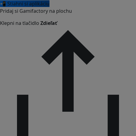
📲 Stiahni si aplikáciu
Pridaj si Gamifactory na plochu
Klepni na tlačidlo
Zdieľať