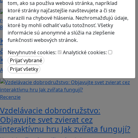
Deväť z desiatich školákov hrá digitálne hry…
tom, ako sa používa webová stránka, napríklad
ktoré stránky najčastejšie navštevujete a či ste
narazili na chybové hlásenia. Nezhromažďujú údaje,
ktoré by mohli odhaliť vašu totožnosť. Všetky
Recenzie
informácie sú anonymné a slúžia na zlepšenie
Kooperatívna detektívka: Among Us
funkčnosti webových stránok.
ako nástroj na rozvoj komunikácie a
Nevyhnutné cookies:
Analytické cookies:
kritického myslenia.
Among Us je populárna 2D multiplayerová digitálna…
Recenzie
Vzdelávacie dobrodružstvo:
Objavujte svet zvierat cez
interaktívnu hru Jak zvířata fungují?