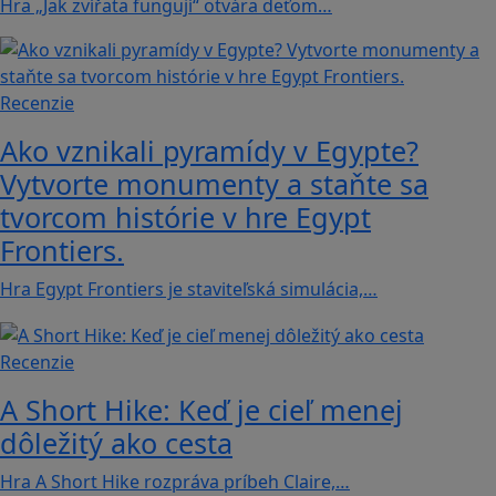
Hra „Jak zvířata fungují“ otvára deťom…
Recenzie
Ako vznikali pyramídy v Egypte?
Vytvorte monumenty a staňte sa
tvorcom histórie v hre Egypt
Frontiers.
Hra Egypt Frontiers je staviteľská simulácia,…
Recenzie
A Short Hike: Keď je cieľ menej
dôležitý ako cesta
Hra A Short Hike rozpráva príbeh Claire,…