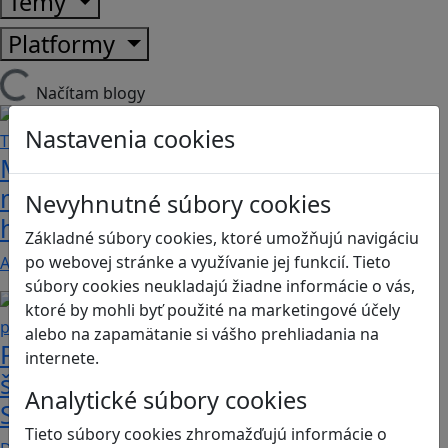
Témy
Platformy
Načítam blogy
Nastavenia cookies
Majú vaše deti problém s
matematikou a geometriou? Tieto
Nevyhnutné súbory cookies
hry by im mohli pomôcť
Základné súbory cookies, ktoré umožňujú navigáciu
po webovej stránke a využívanie jej funkcií. Tieto
Ak máte doma malých hráčov, ktorí ale zaostávajú…
súbory cookies neukladajú žiadne informácie o vás,
ktoré by mohli byť použité na marketingové účely
alebo na zapamätanie si vášho prehliadania na
Počítačové hry hrajú prakticky všetci
internete.
školáci a aj štyria z piatich rodičov.
Analytické súbory cookies
Spolu si zahrá len polovica rodín
Tieto súbory cookies zhromažďujú informácie o