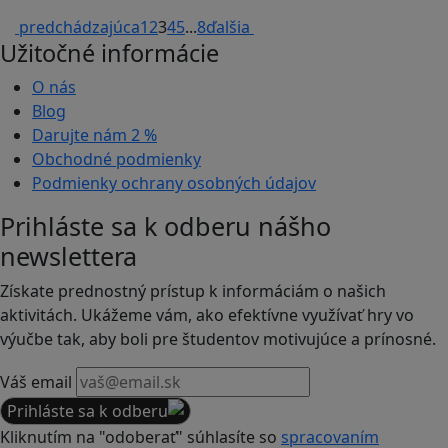
predchádzajúca
1
2
3
4
5
...
8
ďalšia
Užitočné informácie
O nás
Blog
Darujte nám
2 %
Obchodné podmienky
Podmienky ochrany osobných údajov
Prihláste sa k odberu nášho
newslettera
Získate prednostný prístup k informáciám o našich
aktivitách. Ukážeme vám, ako efektívne využívať hry vo
výučbe tak, aby boli pre študentov motivujúce a prínosné.
Váš email
Prihláste sa k odberu
Kliknutím na "odoberať" súhlasíte so
spracovaním