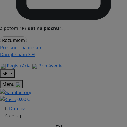
a potom
"Pridať na plochu"
.
Rozumiem
Preskočiť na obsah
Darujte nám
2 %
Registrácia
Prihlásenie
SK
Menu
0,00 €
Domov
›
Blog