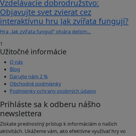
Vzdelávacie dobrodružstvo:
Objavujte svet zvierat cez
interaktívnu hru Jak zvířata fungují?
Hra „Jak zvířata fungují“ otvára deťom…
1
Užitočné informácie
O nás
Blog
Darujte nám
2 %
Obchodné podmienky
Podmienky ochrany osobných údajov
Prihláste sa k odberu nášho
newslettera
Získate prednostný prístup k informáciám o našich
aktivitách. Ukážeme vám, ako efektívne využívať hry vo