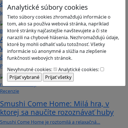
adventure
Analytické súbory cookies
Jednoduchá hra, vhodná pre kohokoľvek z rodiny,…
Tieto súbory cookies zhromažďujú informácie o
tom, ako sa používa webová stránka, napríklad
ktoré stránky najčastejšie navštevujete a či ste
Ako biele krvinky bojujú proti
narazili na chybové hlásenia. Nezhromažďujú údaje,
ktoré by mohli odhaliť vašu totožnosť. Všetky
vírusom a baktériám? Hra Bunky v
informácie sú anonymné a slúžia na zlepšenie
akcii je zábavnou lekciou o imunite
funkčnosti webových stránok.
Pod názvom Bunky v akcii sa skrýva mobilná akčná…
Nevyhnutné cookies:
Analytické cookies:
Recenzie
Smushi Come Home: Milá hra, v
ktorej sa naučíte rozoznávať huby
Smushi Come Home je roztomilá a relaxačná…