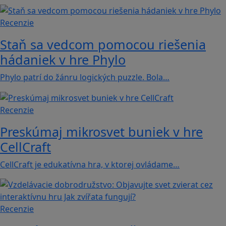
Recenzie
Staň sa vedcom pomocou riešenia
hádaniek v hre Phylo
Phylo patrí do žánru logických puzzle. Bola…
Recenzie
Preskúmaj mikrosvet buniek v hre
CellCraft
CellCraft je edukatívna hra, v ktorej ovládame…
Recenzie