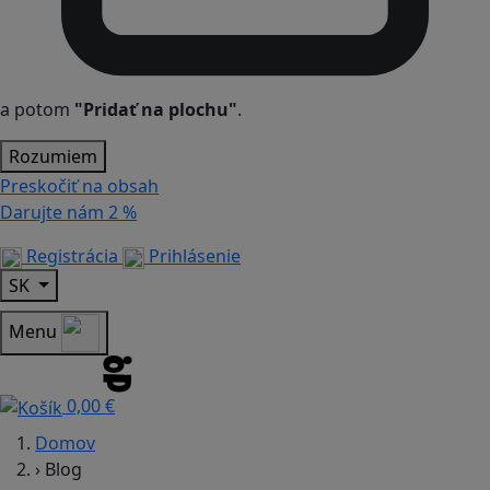
a potom
"Pridať na plochu"
.
Rozumiem
Preskočiť na obsah
Darujte nám
2 %
Registrácia
Prihlásenie
SK
Menu
0,00 €
Domov
›
Blog