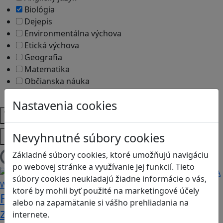
Biológia
Dejepis
Environmentálna výchova
Etická výchova
Geografia
Matematika
Občianska náuka
Vlastiveda
Nastavenia cookies
Témy
Platformy
Nevyhnutné súbory cookies
Základné súbory cookies, ktoré umožňujú navigáciu
Načítam blogy
po webovej stránke a využívanie jej funkcií. Tieto
súbory cookies neukladajú žiadne informácie o vás,
ktoré by mohli byť použité na marketingové účely
Fotografujte zvieratká, aby ste
alebo na zapamätanie si vášho prehliadania na
zachránili ostrov v Alba: A Wildlife
internete.