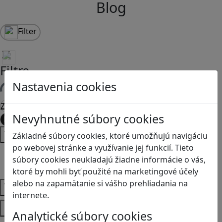
Blog
Filter
Filtre
Nastavenia cookies
Načítam filtre
Zmazať filtre
Nevyhnutné súbory cookies
Filtrovať
Typ
Základné súbory cookies, ktoré umožňujú navigáciu
po webovej stránke a využívanie jej funkcií. Tieto
Články
súbory cookies neukladajú žiadne informácie o vás,
Recenzie
ktoré by mohli byť použité na marketingové účely
alebo na zapamätanie si vášho prehliadania na
Vek
internete.
Predmety
Analytické súbory cookies