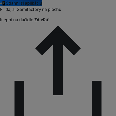
📲 Stiahni si aplikáciu
Pridaj si Gamifactory na plochu
Klepni na tlačidlo
Zdieľať