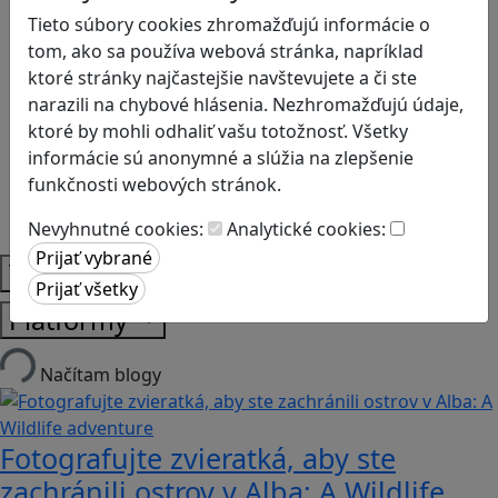
Anglický jazyk
Tieto súbory cookies zhromažďujú informácie o
Biológia
tom, ako sa používa webová stránka, napríklad
Dejepis
ktoré stránky najčastejšie navštevujete a či ste
Environmentálna výchova
narazili na chybové hlásenia. Nezhromažďujú údaje,
Etická výchova
ktoré by mohli odhaliť vašu totožnosť. Všetky
Geografia
informácie sú anonymné a slúžia na zlepšenie
Matematika
funkčnosti webových stránok.
Občianska náuka
Vlastiveda
Nevyhnutné cookies:
Analytické cookies:
Témy
Platformy
Načítam blogy
Fotografujte zvieratká, aby ste
zachránili ostrov v Alba: A Wildlife