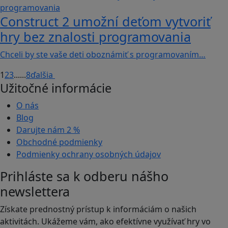
Construct 2 umožní deťom vytvoriť
hry bez znalosti programovania
Chceli by ste vaše deti oboznámiť s programovaním…
1
2
3
...
...
8
ďalšia
Užitočné informácie
O nás
Blog
Darujte nám
2 %
Obchodné podmienky
Podmienky ochrany osobných údajov
Prihláste sa k odberu nášho
newslettera
Získate prednostný prístup k informáciám o našich
aktivitách. Ukážeme vám, ako efektívne využívať hry vo