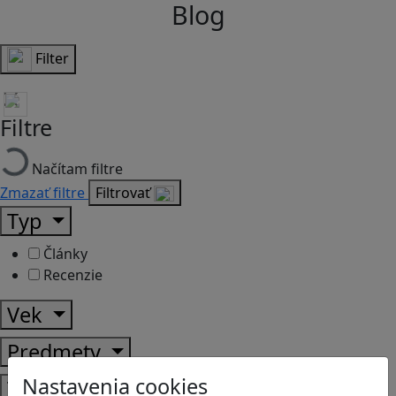
Blog
Filter
Filtre
Načítam filtre
Zmazať filtre
Filtrovať
Typ
Články
Recenzie
Vek
Predmety
Nastavenia cookies
Témy