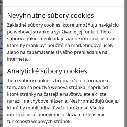
Platformy
Nevyhnutné súbory cookies
Načítam blogy
Základné súbory cookies, ktoré umožňujú navigáciu
po webovej stránke a využívanie jej funkcií. Tieto
súbory cookies neukladajú žiadne informácie o vás,
Návod pre rodičov: Ako na výber
ktoré by mohli byť použité na marketingové účely
rodičovského zámku? Štvrtá časť
alebo na zapamätanie si vášho prehliadania na
internete.
Kvalitné aplikácie, ktoré ponúkajú bezpečné…
Analytické súbory cookies
Tieto súbory cookies zhromažďujú informácie o
Návod pre rodičov: Ako na výber
tom, ako sa používa webová stránka, napríklad
ktoré stránky najčastejšie navštevujete a či ste
rodičovského zámku? Tretia časť
narazili na chybové hlásenia. Nezhromažďujú údaje,
V obchode Play je možné nájsť veľké množstvo…
ktoré by mohli odhaliť vašu totožnosť. Všetky
informácie sú anonymné a slúžia na zlepšenie
funkčnosti webových stránok.