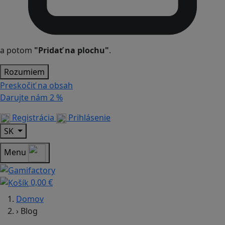
a potom
"Pridať na plochu"
.
Rozumiem
Preskočiť na obsah
Darujte nám
2 %
Registrácia
Prihlásenie
SK
Menu
0,00 €
Domov
›
Blog