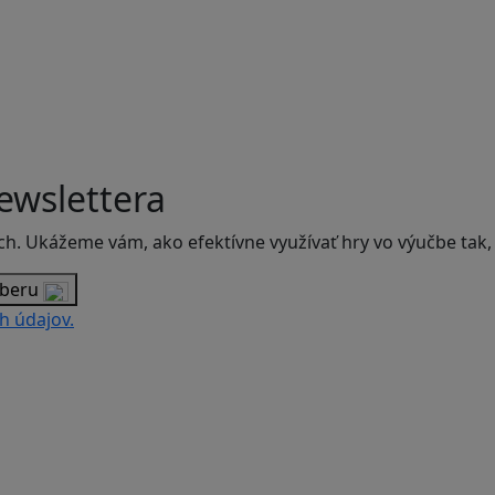
ewslettera
ch. Ukážeme vám, ako efektívne využívať hry vo výučbe tak,
dberu
h údajov.