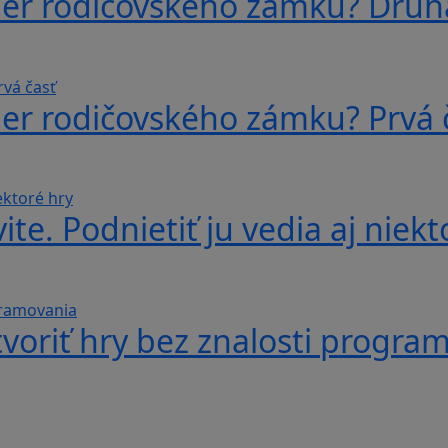
ber rodičovského zámku? Druh
ber rodičovského zámku? Prvá 
te. Podnietiť ju vedia aj niekt
voriť hry bez znalosti progra