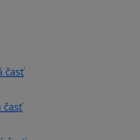
 časť
 časť