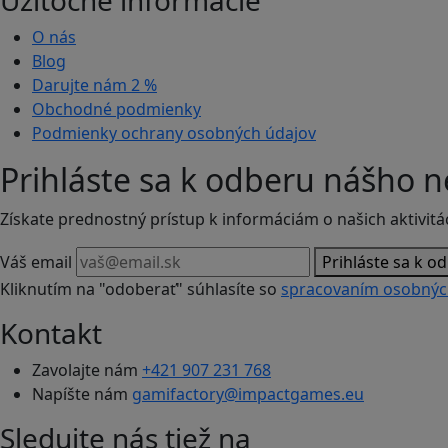
Užitočné informácie
O nás
Blog
Darujte nám
2 %
Obchodné podmienky
Podmienky ochrany osobných údajov
Prihláste sa k odberu nášho n
Získate prednostný prístup k informáciám o našich aktivitá
Váš email
Prihláste sa k o
Kliknutím na "odoberať" súhlasíte so
spracovaním osobnýc
Kontakt
Zavolajte nám
+421 907 231 768
Napíšte nám
gamifactory@impactgames.eu
Sledujte nás tiež na