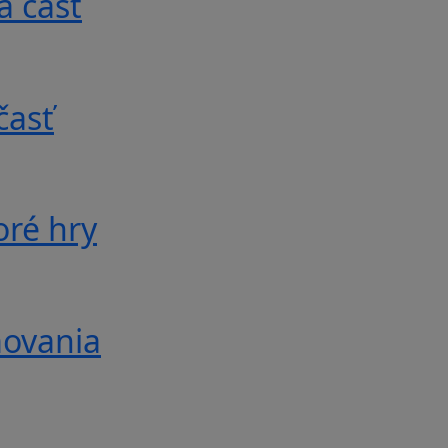
á časť
časť
oré hry
movania