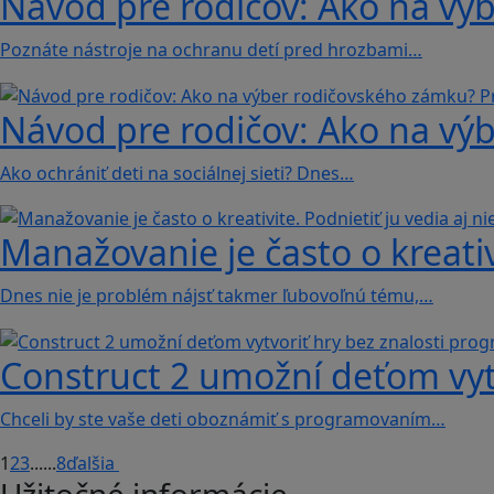
Návod pre rodičov: Ako na vý
Poznáte nástroje na ochranu detí pred hrozbami…
Návod pre rodičov: Ako na vý
Ako ochrániť deti na sociálnej sieti? Dnes…
Manažovanie je často o kreativi
Dnes nie je problém nájsť takmer ľubovoľnú tému,…
Construct 2 umožní deťom vyt
Chceli by ste vaše deti oboznámiť s programovaním…
1
2
3
...
...
8
ďalšia