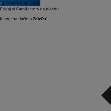
📲 Stiahni si aplikáciu
Pridaj si Gamifactory na plochu
Klepni na tlačidlo
Zdieľať