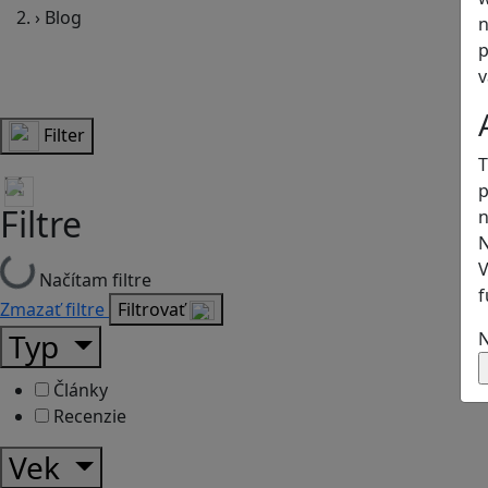
›
Blog
n
p
v
Filter
T
p
Filtre
n
N
V
Načítam filtre
f
Zmazať filtre
Filtrovať
Typ
N
Články
Recenzie
Vek