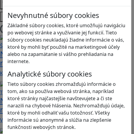
Témy
Nevyhnutné súbory cookies
Platformy
Základné súbory cookies, ktoré umožňujú navigáciu
Načítam blogy
po webovej stránke a využívanie jej funkcií. Tieto
súbory cookies neukladajú žiadne informácie o vás,
ktoré by mohli byť použité na marketingové účely
Návod pre rodičov: Ako na výber
alebo na zapamätanie si vášho prehliadania na
rodičovského zámku? Štvrtá časť
internete.
Analytické súbory cookies
Kvalitné aplikácie, ktoré ponúkajú bezpečné…
Tieto súbory cookies zhromažďujú informácie o
tom, ako sa používa webová stránka, napríklad
ktoré stránky najčastejšie navštevujete a či ste
Návod pre rodičov: Ako na výber
narazili na chybové hlásenia. Nezhromažďujú údaje,
rodičovského zámku? Tretia časť
ktoré by mohli odhaliť vašu totožnosť. Všetky
V obchode Play je možné nájsť veľké množstvo…
informácie sú anonymné a slúžia na zlepšenie
funkčnosti webových stránok.