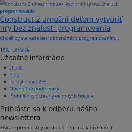
Construct 2 umožní deťom vytvoriť
hry bez znalosti programovania
Chceli by ste vaše deti oboznámiť s programovaním…
1
2
3
...
...
8
ďalšia
Užitočné informácie
O nás
Blog
Darujte nám
2 %
Obchodné podmienky
Podmienky ochrany osobných údajov
Prihláste sa k odberu nášho
newslettera
Získate prednostný prístup k informáciám o našich