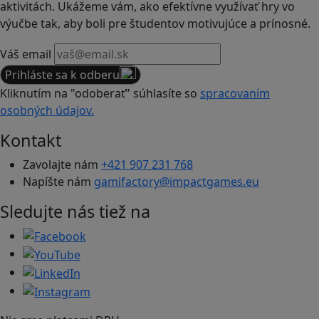
aktivitách. Ukážeme vám, ako efektívne využívať hry vo
výučbe tak, aby boli pre študentov motivujúce a prínosné.
Váš email
Prihláste sa k odberu
Kliknutím na "odoberať" súhlasíte so
spracovaním
osobných údajov.
Kontakt
Zavolajte nám
+421 907 231 768
Napíšte nám
gamifactory@impactgames.eu
Sledujte nás tiež na