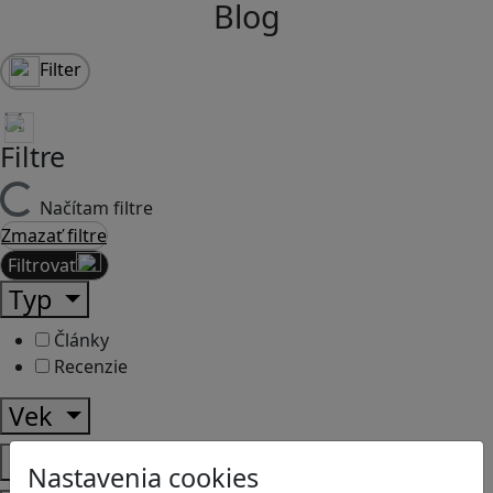
Blog
Filter
Filtre
Načítam filtre
Zmazať filtre
Filtrovať
Typ
Články
Recenzie
Vek
Predmety
Nastavenia cookies