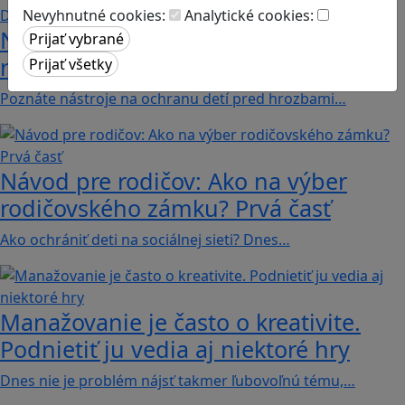
Nevyhnutné cookies:
Analytické cookies:
Návod pre rodičov: Ako na výber
rodičovského zámku? Druhá časť
Poznáte nástroje na ochranu detí pred hrozbami…
Návod pre rodičov: Ako na výber
rodičovského zámku? Prvá časť
Ako ochrániť deti na sociálnej sieti? Dnes…
Manažovanie je často o kreativite.
Podnietiť ju vedia aj niektoré hry
Dnes nie je problém nájsť takmer ľubovoľnú tému,…