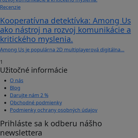
Recenzie
Kooperatívna detektívka: Among Us
ako nástroj na rozvoj komunikácie a
kritického myslenia.
Among Us je populárna 2D multiplayerová digitálna…
1
Užitočné informácie
O nás
Blog
Darujte nám
2 %
Obchodné podmienky
Podmienky ochrany osobných údajov
Prihláste sa k odberu nášho
newslettera