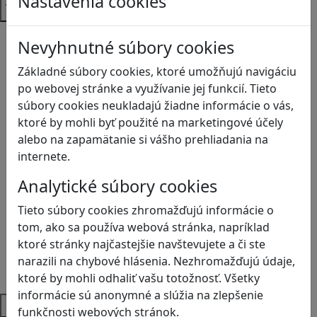
Nastavenia cookies
Témy
Bezpečnosť na internete
Nevyhnutné súbory cookies
Čítanie s porozumením
Digitálna rovnováha
Základné súbory cookies, ktoré umožňujú navigáciu
Ekológia
po webovej stránke a využívanie jej funkcií. Tieto
Globálne vzdelávanie
súbory cookies neukladajú žiadne informácie o vás,
Kreativita
ktoré by mohli byť použité na marketingové účely
Kritické myslenie
alebo na zapamätanie si vášho prehliadania na
Kyberšikana
internete.
Logické myslenie
Analytické súbory cookies
Ľudské práva a tolerancia
Motorika a koncentrácia
Tieto súbory cookies zhromažďujú informácie o
Programovanie/Technika
tom, ako sa používa webová stránka, napríklad
Sociálne zručnosti a kooperácia
ktoré stránky najčastejšie navštevujete a či ste
Strategické myslenie
narazili na chybové hlásenia. Nezhromažďujú údaje,
Zdravie a pohyb
ktoré by mohli odhaliť vašu totožnosť. Všetky
informácie sú anonymné a slúžia na zlepšenie
Platformy
funkčnosti webových stránok.