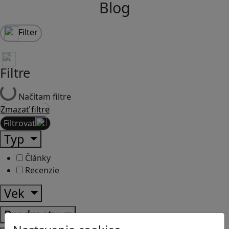
Blog
Filter
Filtre
Načítam filtre
Zmazať filtre
Filtrovať
Typ
Články
Recenzie
Vek
Predmety