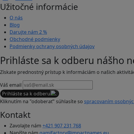
Užitočné informácie
O nás
Blog
Darujte nám
2 %
Obchodné podmienky
Podmienky ochrany osobných údajov
Prihláste sa k odberu nášho n
Získate prednostný prístup k informáciám o našich aktivitá
Váš email
Prihláste sa k odberu
Kliknutím na "odoberať" súhlasíte so
spracovaním osobnýc
Kontakt
Zavolajte nám
+421 907 231 768
Napíšte nám
gamifactory@impactgames.eu