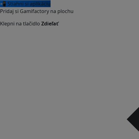
📲 Stiahni si aplikáciu
Pridaj si Gamifactory na plochu
Klepni na tlačidlo
Zdieľať