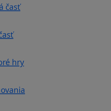
á časť
časť
oré hry
movania