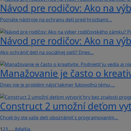
Návod pre rodičov: Ako na vý
Poznáte nástroje na ochranu detí pred hrozbami…
Návod pre rodičov: Ako na vý
Ako ochrániť deti na sociálnej sieti? Dnes…
Manažovanie je často o kreativi
Dnes nie je problém nájsť takmer ľubovoľnú tému,…
Construct 2 umožní deťom vyt
Chceli by ste vaše deti oboznámiť s programovaním…
1
2
3
...
...
8
ďalšia