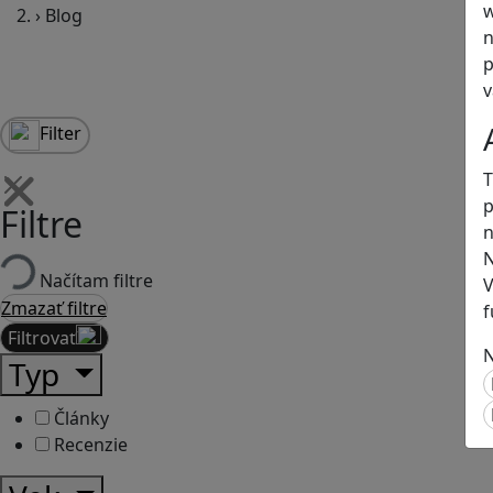
w
›
Blog
n
p
v
Filter
T
p
Filtre
n
N
Načítam filtre
V
Zmazať filtre
f
Filtrovať
N
Typ
Články
Recenzie