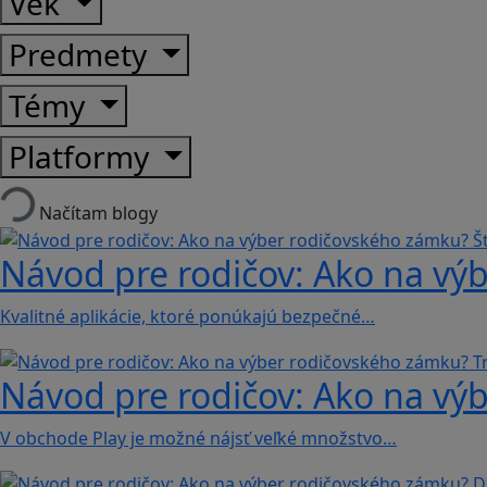
Vek
Predmety
Témy
Platformy
Načítam blogy
Návod pre rodičov: Ako na výb
Kvalitné aplikácie, ktoré ponúkajú bezpečné…
Návod pre rodičov: Ako na výb
V obchode Play je možné nájsť veľké množstvo…