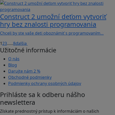
Construct 2 umožní deťom vytvoriť
hry bez znalosti programovania
Chceli by ste vaše deti oboznámiť s programovaním…
1
2
3
...
...
8
ďalšia
Užitočné informácie
O nás
Blog
Darujte nám
2 %
Obchodné podmienky
Podmienky ochrany osobných údajov
Prihláste sa k odberu nášho
newslettera
Získate prednostný prístup k informáciám o našich