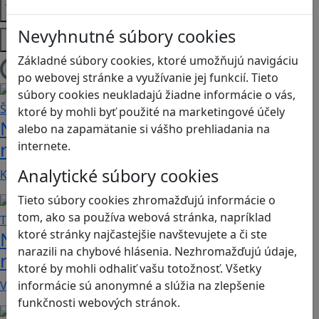
Témy
Nevyhnutné súbory cookies
Platformy
Základné súbory cookies, ktoré umožňujú navigáciu
Načítam blogy
po webovej stránke a využívanie jej funkcií. Tieto
súbory cookies neukladajú žiadne informácie o vás,
ktoré by mohli byť použité na marketingové účely
Návod pre rodičov: Ako na výber
alebo na zapamätanie si vášho prehliadania na
rodičovského zámku? Štvrtá časť
internete.
Analytické súbory cookies
Kvalitné aplikácie, ktoré ponúkajú bezpečné…
Tieto súbory cookies zhromažďujú informácie o
tom, ako sa používa webová stránka, napríklad
ktoré stránky najčastejšie navštevujete a či ste
Návod pre rodičov: Ako na výber
narazili na chybové hlásenia. Nezhromažďujú údaje,
rodičovského zámku? Tretia časť
ktoré by mohli odhaliť vašu totožnosť. Všetky
V obchode Play je možné nájsť veľké množstvo…
informácie sú anonymné a slúžia na zlepšenie
funkčnosti webových stránok.