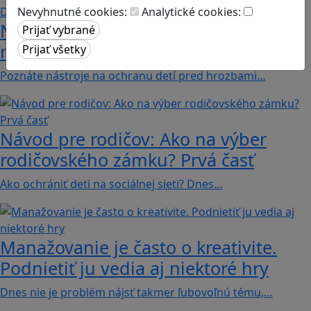
Nevyhnutné cookies:
Analytické cookies:
Návod pre rodičov: Ako na výber
rodičovského zámku? Druhá časť
Poznáte nástroje na ochranu detí pred hrozbami…
Návod pre rodičov: Ako na výber
rodičovského zámku? Prvá časť
Ako ochrániť deti na sociálnej sieti? Dnes…
Manažovanie je často o kreativite.
Podnietiť ju vedia aj niektoré hry
Dnes nie je problém nájsť takmer ľubovoľnú tému,…