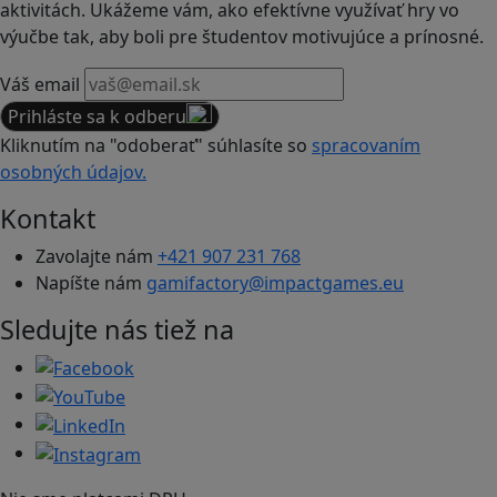
aktivitách. Ukážeme vám, ako efektívne využívať hry vo
výučbe tak, aby boli pre študentov motivujúce a prínosné.
Váš email
Prihláste sa k odberu
Kliknutím na "odoberať" súhlasíte so
spracovaním
osobných údajov.
Kontakt
Zavolajte nám
+421 907 231 768
Napíšte nám
gamifactory@impactgames.eu
Sledujte nás tiež na