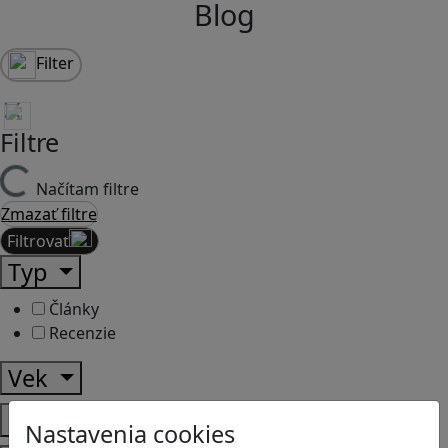
Blog
Filter
Filtre
Načítam filtre
Zmazať filtre
Filtrovať
Typ
Články
Recenzie
Vek
Predmety
Nastavenia cookies