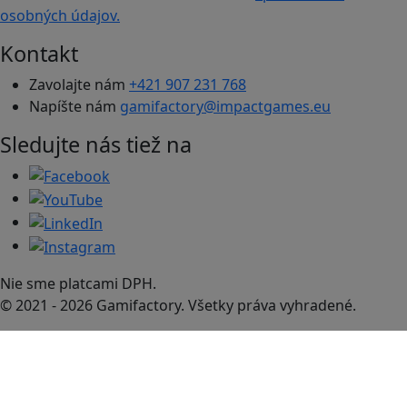
osobných údajov.
Kontakt
Zavolajte nám
+421 907 231 768
Napíšte nám
gamifactory@impactgames.eu
Sledujte nás tiež na
Nie sme platcami DPH.
© 2021 - 2026 Gamifactory. Všetky práva vyhradené.