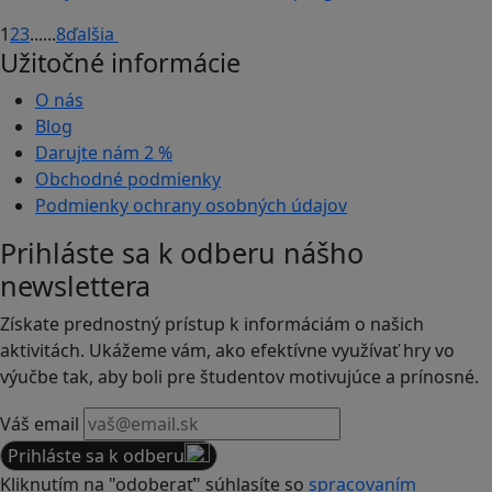
1
2
3
...
...
8
ďalšia
Užitočné informácie
O nás
Blog
Darujte nám
2 %
Obchodné podmienky
Podmienky ochrany osobných údajov
Prihláste sa k odberu nášho
newslettera
Získate prednostný prístup k informáciám o našich
aktivitách. Ukážeme vám, ako efektívne využívať hry vo
výučbe tak, aby boli pre študentov motivujúce a prínosné.
Váš email
Prihláste sa k odberu
Kliknutím na "odoberať" súhlasíte so
spracovaním