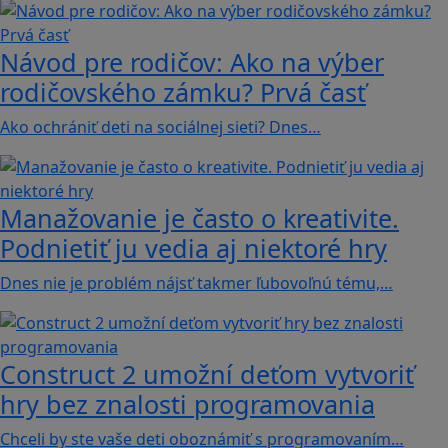
Návod pre rodičov: Ako na výber
rodičovského zámku? Prvá časť
Ako ochrániť deti na sociálnej sieti? Dnes…
Manažovanie je často o kreativite.
Podnietiť ju vedia aj niektoré hry
Dnes nie je problém nájsť takmer ľubovoľnú tému,…
Construct 2 umožní deťom vytvoriť
hry bez znalosti programovania
Chceli by ste vaše deti oboznámiť s programovaním…