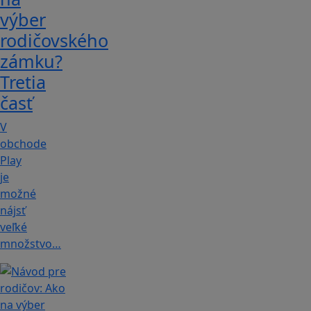
výber
rodičovského
zámku?
Tretia
časť
V
obchode
Play
je
možné
nájsť
veľké
množstvo…