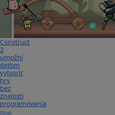
Construct
2
umožní
deťom
vytvoriť
hry
bez
znalosti
programovania
Chceli