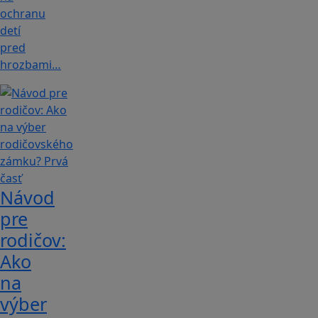
ochranu
detí
pred
hrozbami…
Návod
pre
rodičov:
Ako
na
výber