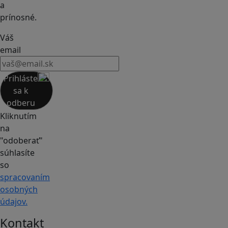
a
prínosné.
Váš
email
Prihláste
sa k
odberu
Kliknutím
na
"odoberať"
súhlasíte
so
spracovaním
osobných
údajov.
Kontakt