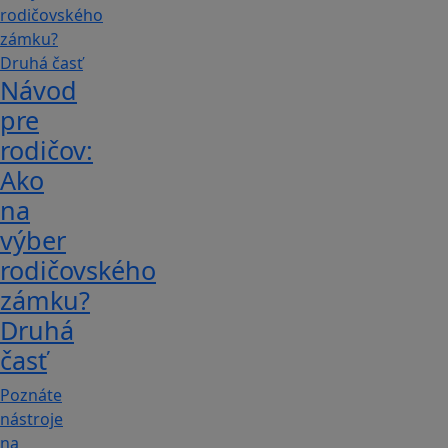
Návod
pre
rodičov:
Ako
na
výber
rodičovského
zámku?
Druhá
časť
Poznáte
nástroje
na