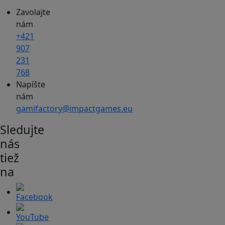
Zavolajte
nám
+421
907
231
768
Napíšte
nám
gamifactory@impactgames.eu
Sledujte
nás
tiež
na