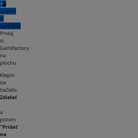
📲
Stiahni
si
aplikáciu
Pridaj
si
Gamifactory
na
plochu
Klepni
na
tlačidlo
Zdieľať
a
potom
"Pridať
na