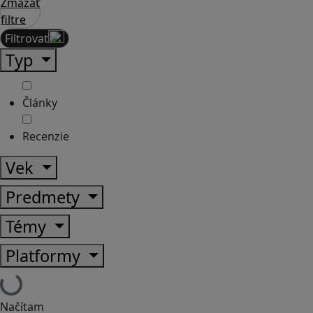
Zmazať
filtre
Filtrovať
Typ
Články
Recenzie
Vek
Predmety
Témy
Platformy
Načítam