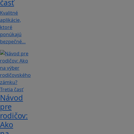
časť
Kvalitné
aplikácie,
ktoré
ponúkajú
bezpečné…
Návod
pre
rodičov:
Ako
na