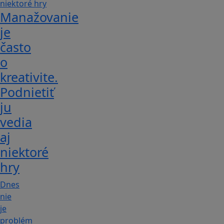
Manažovanie
je
často
o
kreativite.
Podnietiť
ju
vedia
aj
niektoré
hry
Dnes
nie
je
problém