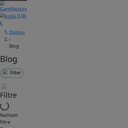
0,00
€
Domov
›
Blog
Blog
Filter
Filtre
Načítam
filtre