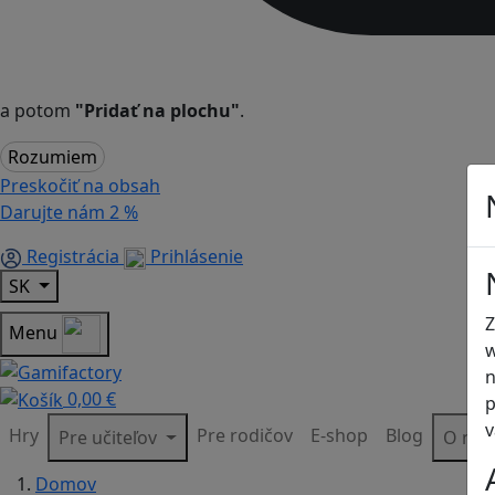
a potom
"Pridať na plochu"
.
Rozumiem
Preskočiť na obsah
Darujte nám
2 %
Registrácia
Prihlásenie
SK
Z
Menu
w
n
0,00 €
p
v
Hry
Pre rodičov
E-shop
Blog
Pre učiteľov
O ná
Domov