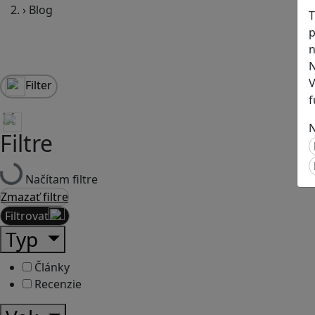
›
Blog
T
p
n
N
V
Filter
f
N
Filtre
Načítam filtre
Zmazať filtre
Filtrovať
Typ
Články
Recenzie