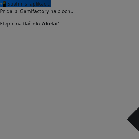
📲 Stiahni si aplikáciu
Pridaj si Gamifactory na plochu
Klepni na tlačidlo
Zdieľať