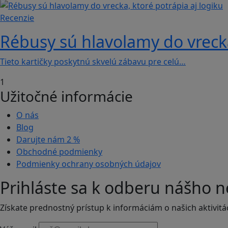
Recenzie
Rébusy sú hlavolamy do vrecka
Tieto kartičky poskytnú skvelú zábavu pre celú…
1
Užitočné informácie
O nás
Blog
Darujte nám
2 %
Obchodné podmienky
Podmienky ochrany osobných údajov
Prihláste sa k odberu nášho n
Získate prednostný prístup k informáciám o našich aktivitá