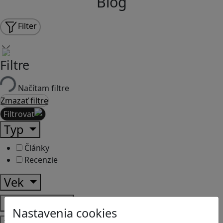
Blog
Filter
Filtre
Načítam filtre
Zmazať filtre
Filtrovať
Typ
Články
Recenzie
Vek
Predmety
Nastavenia cookies