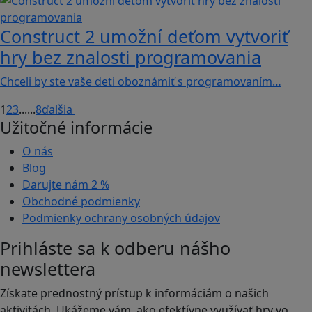
Construct 2 umožní deťom vytvoriť
hry bez znalosti programovania
Chceli by ste vaše deti oboznámiť s programovaním…
1
2
3
...
...
8
ďalšia
Užitočné informácie
O nás
Blog
Darujte nám
2 %
Obchodné podmienky
Podmienky ochrany osobných údajov
Prihláste sa k odberu nášho
newslettera
Získate prednostný prístup k informáciám o našich
aktivitách. Ukážeme vám, ako efektívne využívať hry vo