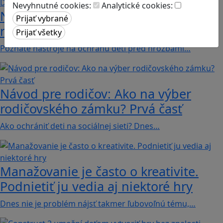
Nevyhnutné cookies:
Analytické cookies:
Návod pre rodičov: Ako na výber
rodičovského zámku? Druhá časť
Poznáte nástroje na ochranu detí pred hrozbami…
Návod pre rodičov: Ako na výber
rodičovského zámku? Prvá časť
Ako ochrániť deti na sociálnej sieti? Dnes…
Manažovanie je často o kreativite.
Podnietiť ju vedia aj niektoré hry
Dnes nie je problém nájsť takmer ľubovoľnú tému,…