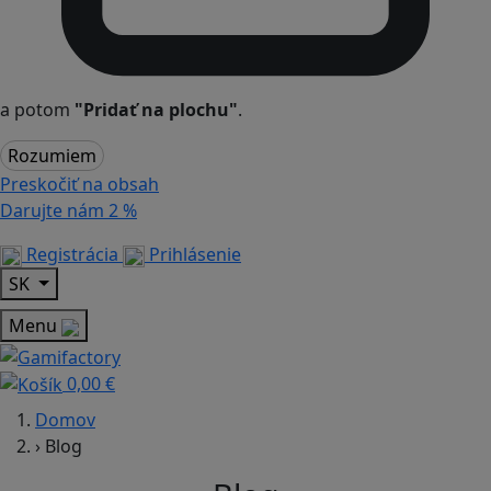
a potom
"Pridať na plochu"
.
Rozumiem
Preskočiť na obsah
Darujte nám
2 %
Registrácia
Prihlásenie
SK
Menu
0,00 €
Domov
›
Blog