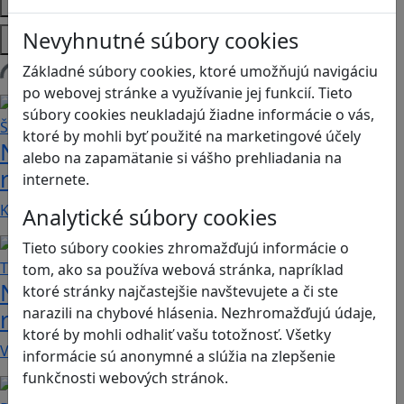
Témy
Platformy
Nevyhnutné súbory cookies
Základné súbory cookies, ktoré umožňujú navigáciu
Načítam blogy
po webovej stránke a využívanie jej funkcií. Tieto
súbory cookies neukladajú žiadne informácie o vás,
ktoré by mohli byť použité na marketingové účely
Návod pre rodičov: Ako na výber
alebo na zapamätanie si vášho prehliadania na
rodičovského zámku? Štvrtá časť
internete.
Kvalitné aplikácie, ktoré ponúkajú bezpečné…
Analytické súbory cookies
Tieto súbory cookies zhromažďujú informácie o
tom, ako sa používa webová stránka, napríklad
Návod pre rodičov: Ako na výber
ktoré stránky najčastejšie navštevujete a či ste
narazili na chybové hlásenia. Nezhromažďujú údaje,
rodičovského zámku? Tretia časť
ktoré by mohli odhaliť vašu totožnosť. Všetky
V obchode Play je možné nájsť veľké množstvo…
informácie sú anonymné a slúžia na zlepšenie
funkčnosti webových stránok.