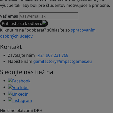
výučbe tak, aby boli pre študentov motivujúce a prínosné.
Váš email
Prihláste sa k odberu
Kliknutím na "odoberať" súhlasíte so
spracovaním
osobných údajov.
Kontakt
Zavolajte nám
+421 907 231 768
Napíšte nám
gamifactory@impactgames.eu
Sledujte nás tiež na
Nie sme platcami DPH.