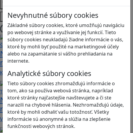
Témy
Nevyhnutné súbory cookies
Platformy
Základné súbory cookies, ktoré umožňujú navigáciu
Načítam blogy
po webovej stránke a využívanie jej funkcií. Tieto
súbory cookies neukladajú žiadne informácie o vás,
ktoré by mohli byť použité na marketingové účely
Návod pre rodičov: Ako na výber
alebo na zapamätanie si vášho prehliadania na
rodičovského zámku? Štvrtá časť
internete.
Analytické súbory cookies
Kvalitné aplikácie, ktoré ponúkajú bezpečné…
Tieto súbory cookies zhromažďujú informácie o
tom, ako sa používa webová stránka, napríklad
ktoré stránky najčastejšie navštevujete a či ste
Návod pre rodičov: Ako na výber
narazili na chybové hlásenia. Nezhromažďujú údaje,
rodičovského zámku? Tretia časť
ktoré by mohli odhaliť vašu totožnosť. Všetky
V obchode Play je možné nájsť veľké množstvo…
informácie sú anonymné a slúžia na zlepšenie
funkčnosti webových stránok.