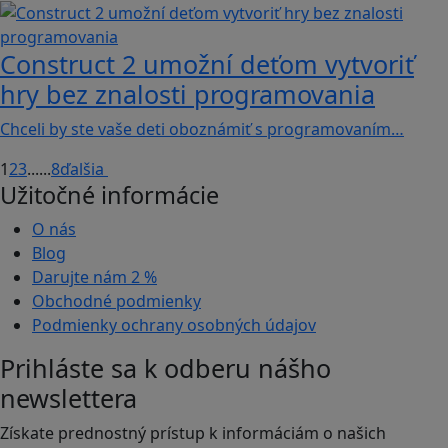
Construct 2 umožní deťom vytvoriť
hry bez znalosti programovania
Chceli by ste vaše deti oboznámiť s programovaním…
1
2
3
...
...
8
ďalšia
Užitočné informácie
O nás
Blog
Darujte nám
2 %
Obchodné podmienky
Podmienky ochrany osobných údajov
Prihláste sa k odberu nášho
newslettera
Získate prednostný prístup k informáciám o našich