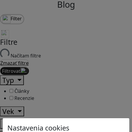
Blog
Filter
Filtre
Načítam filtre
Zmazať filtre
Filtrovať
Typ
Články
Recenzie
Vek
Predmety
Nastavenia cookies