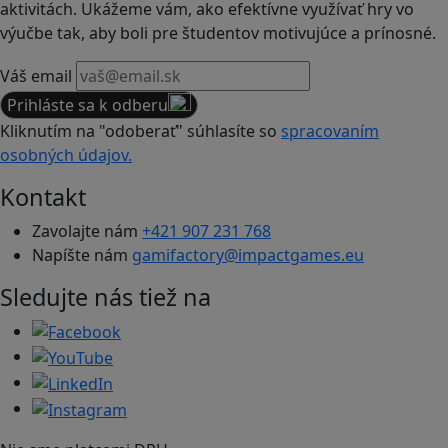
aktivitách. Ukážeme vám, ako efektívne využívať hry vo
výučbe tak, aby boli pre študentov motivujúce a prínosné.
Váš email
Prihláste sa k odberu
Kliknutím na "odoberať" súhlasíte so
spracovaním
osobných údajov.
Kontakt
Zavolajte nám
+421 907 231 768
Napíšte nám
gamifactory@impactgames.eu
Sledujte nás tiež na