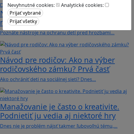
Nevyhnutné cookies:
Analytické cookies:
Návod pre rodičov: Ako na výber
rodičovského zámku? Druhá časť
Poznáte nástroje na ochranu detí pred hrozbami…
Návod pre rodičov: Ako na výber
rodičovského zámku? Prvá časť
Ako ochrániť deti na sociálnej sieti? Dnes…
Manažovanie je často o kreativite.
Podnietiť ju vedia aj niektoré hry
Dnes nie je problém nájsť takmer ľubovoľnú tému,…