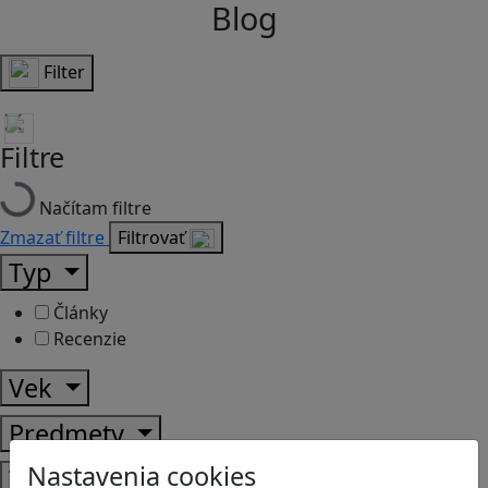
Blog
Filter
Filtre
Načítam filtre
Zmazať filtre
Filtrovať
Typ
Články
Recenzie
Vek
Predmety
Nastavenia cookies
Témy