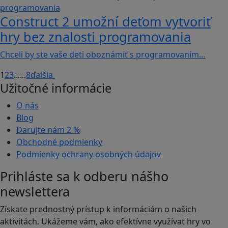
Construct 2 umožní deťom vytvoriť
hry bez znalosti programovania
Chceli by ste vaše deti oboznámiť s programovaním…
1
2
3
...
...
8
ďalšia
Užitočné informácie
O nás
Blog
Darujte nám
2 %
Obchodné podmienky
Podmienky ochrany osobných údajov
Prihláste sa k odberu nášho
newslettera
Získate prednostný prístup k informáciám o našich
aktivitách. Ukážeme vám, ako efektívne využívať hry vo