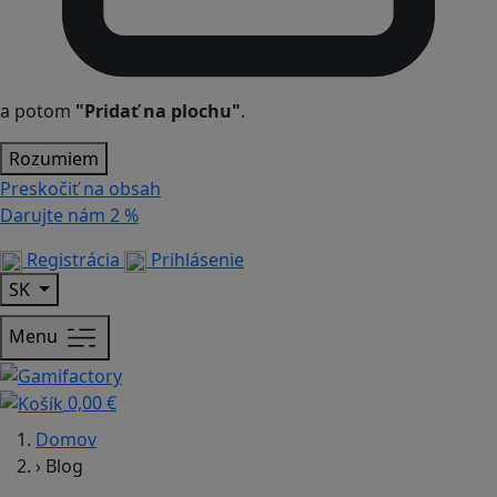
a potom
"Pridať na plochu"
.
Rozumiem
Preskočiť na obsah
Darujte nám
2 %
Registrácia
Prihlásenie
SK
Menu
0,00 €
Domov
›
Blog