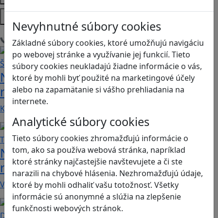
Platformy
Nevyhnutné súbory cookies
Načítam blogy
Základné súbory cookies, ktoré umožňujú navigáciu
po webovej stránke a využívanie jej funkcií. Tieto
súbory cookies neukladajú žiadne informácie o vás,
Návod pre rodičov: Ako na výber
ktoré by mohli byť použité na marketingové účely
rodičovského zámku? Štvrtá časť
alebo na zapamätanie si vášho prehliadania na
internete.
Kvalitné aplikácie, ktoré ponúkajú bezpečné…
Analytické súbory cookies
Tieto súbory cookies zhromažďujú informácie o
Návod pre rodičov: Ako na výber
tom, ako sa používa webová stránka, napríklad
ktoré stránky najčastejšie navštevujete a či ste
rodičovského zámku? Tretia časť
narazili na chybové hlásenia. Nezhromažďujú údaje,
V obchode Play je možné nájsť veľké množstvo…
ktoré by mohli odhaliť vašu totožnosť. Všetky
informácie sú anonymné a slúžia na zlepšenie
funkčnosti webových stránok.