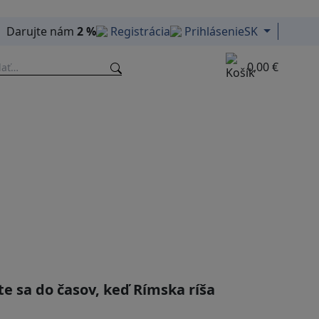
Darujte nám
2 %
Registrácia
Prihlásenie
SK
0,00 €
e sa do časov, keď Rímska ríša