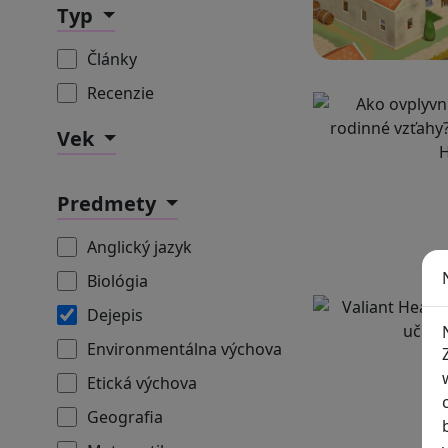
Typ
Články
Recenzie
Vek
Predmety
Anglický jazyk
Biológia
Dejepis
Environmentálna výchova
Etická výchova
Geografia