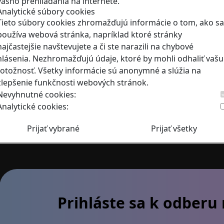
vášho prehliadania na internete.
Analytické súbory cookies
Tieto súbory cookies zhromažďujú informácie o tom, ako sa
RECENZIE
používa webová stránka, napríklad ktoré stránky
Ako vznikali pyramídy 
najčastejšie navštevujete a či ste narazili na chybové
hlásenia. Nezhromažďujú údaje, ktoré by mohli odhaliť vašu
staňte sa tvorcom histór
totožnosť. Všetky informácie sú anonymné a slúžia na
Hra Egypt Frontiers je staviteľs
zlepšenie funkčnosti webových stránok.
Nevyhnutné cookies:
Analytické cookies:
1
Prihláste sa k odberu