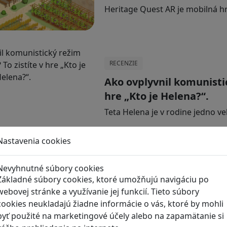
Heritage Quest AR je mobilná h
RECENZIE
Ako ovplyvnil komunistic
hre „Kto je Helena?“.
Teta Helena je v rodine jedno ve
Nastavenia cookies
RECENZIE
Nevyhnutné súbory cookies
Základné súbory cookies, ktoré umožňujú navigáciu po
Valiant Hearts: Keď sa v
webovej stránke a využívanie jej funkcií. Tieto súbory
Nie je to len obyčajná hra, ale a
cookies neukladajú žiadne informácie o vás, ktoré by mohli
byť použité na marketingové účely alebo na zapamätanie si