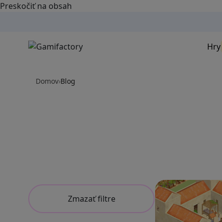
Preskočiť na obsah
Hry
Domov
›
Blog
Zmazať filtre