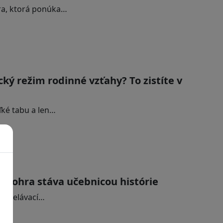
ra, ktorá ponúka…
ký režim rodinné vzťahy? To zistíte v
ľké tabu a len…
ideohra stáva učebnicou histórie
j vzdelávací…