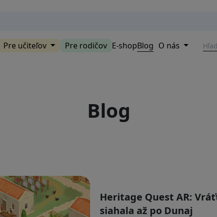
Pre učiteľov
Pre rodičov
E-shop
Blog
O nás
Blog
Heritage Quest AR: Vráťt
siahala až po Dunaj