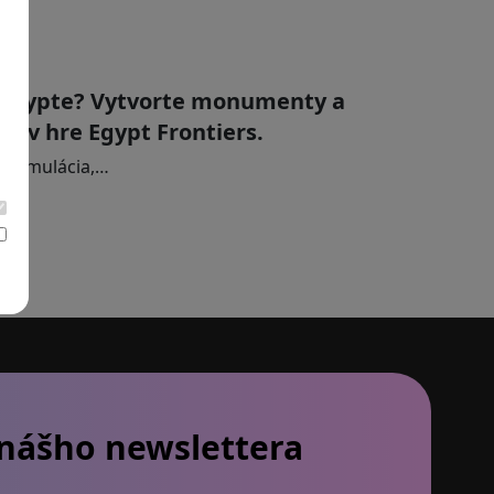
v Egypte? Vytvorte monumenty a
ie v hre Egypt Frontiers.
ká simulácia,…
 nášho newslettera